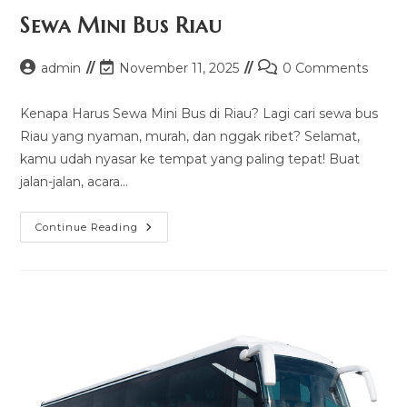
Sewa Mini Bus Riau
Post
Post
Post
admin
November 11, 2025
0 Comments
author:
last
comments:
modified:
Kenapa Harus Sewa Mini Bus di Riau? Lagi cari sewa bus
Riau yang nyaman, murah, dan nggak ribet? Selamat,
kamu udah nyasar ke tempat yang paling tepat! Buat
jalan-jalan, acara…
Sewa
Continue Reading
Mini
Bus
Riau