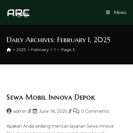
Skip
to
Menu
content
Daily Archives: February 1, 2025
>
2025
>
February
>
1
>
Page 3
Sewa Mobil Innova Depok
Post
Post
Post
admin
June 18, 2025
0 Comments
author:
last
comments:
modified:
Apakah Anda sedang mencari layanan Sewa Innova