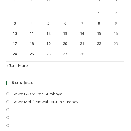
1
2
3
4
5
6
7
8
9
10
11
12
13
14
15
16
17
18
19
20
21
22
23
24
25
26
27
28
« Jan
Mar »
Baca Juga
Opens
Sewa Bus Murah Surabaya
in
Opens
Sewa Mobil Mewah Murah Surabaya
a
in
Opens
new
a
in
Opens
tab
new
a
in
Opens
tab