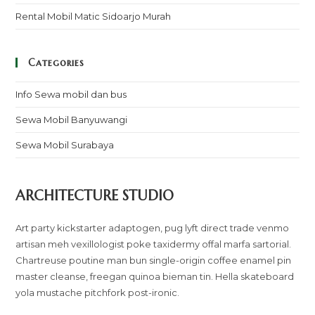
Rental Mobil Matic Sidoarjo Murah
Categories
Info Sewa mobil dan bus
Sewa Mobil Banyuwangi
Sewa Mobil Surabaya
ARCHITECTURE STUDIO
Art party kickstarter adaptogen, pug lyft direct trade venmo
artisan meh vexillologist poke taxidermy offal marfa sartorial.
Chartreuse poutine man bun single-origin coffee enamel pin
master cleanse, freegan quinoa bieman tin. Hella skateboard
yola mustache pitchfork post-ironic.