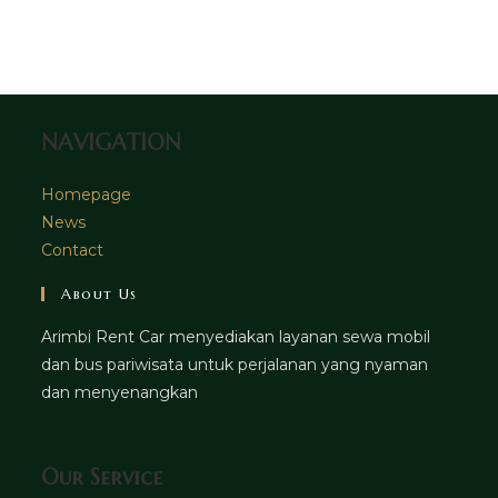
new
a
in
tab
new
a
tab
new
tab
NAVIGATION
Homepage
News
Contact
About Us
Arimbi Rent Car menyediakan layanan sewa mobil
dan bus pariwisata untuk perjalanan yang nyaman
dan menyenangkan
Our Service