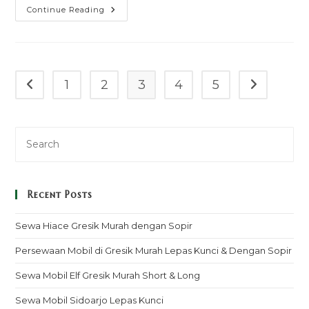
Sewa
Continue Reading
Bus
Luxury
Manado
1
2
3
4
5
Go to the previous page
Go to the n
Recent Posts
Sewa Hiace Gresik Murah dengan Sopir
Persewaan Mobil di Gresik Murah Lepas Kunci & Dengan Sopir
Sewa Mobil Elf Gresik Murah Short & Long
Sewa Mobil Sidoarjo Lepas Kunci