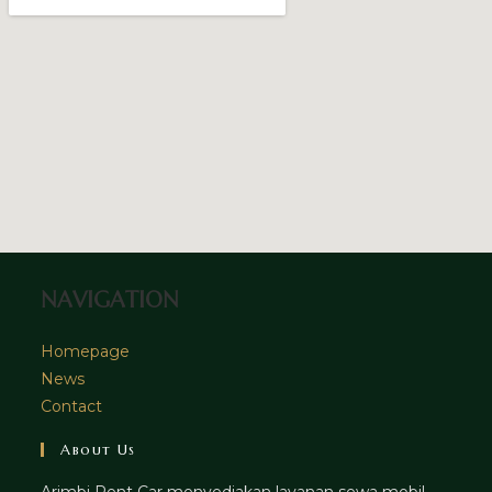
NAVIGATION
Homepage
News
Contact
About Us
Arimbi Rent Car menyediakan layanan sewa mobil