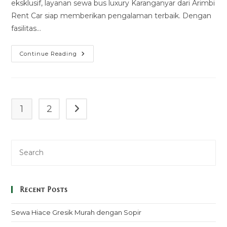
eksklusif, layanan sewa bus luxury Karanganyar dari Arimbi
Rent Car siap memberikan pengalaman terbaik. Dengan
fasilitas…
Sewa
Continue Reading
Bus
Luxury
Karanganyar
1
2
Go to the next page
Recent Posts
Sewa Hiace Gresik Murah dengan Sopir