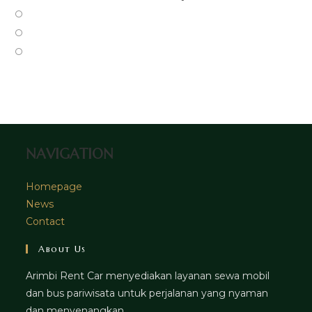
a
in
Opens
new
a
in
Opens
tab
new
a
in
Opens
tab
new
a
in
tab
new
a
tab
new
tab
NAVIGATION
Homepage
News
Contact
About Us
Arimbi Rent Car menyediakan layanan sewa mobil
dan bus pariwisata untuk perjalanan yang nyaman
dan menyenangkan