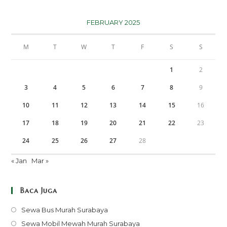
FEBRUARY 2025
M
T
W
T
F
S
S
1
2
3
4
5
6
7
8
9
10
11
12
13
14
15
16
17
18
19
20
21
22
23
24
25
26
27
28
« Jan
Mar »
Baca Juga
Opens
Sewa Bus Murah Surabaya
in
Opens
Sewa Mobil Mewah Murah Surabaya