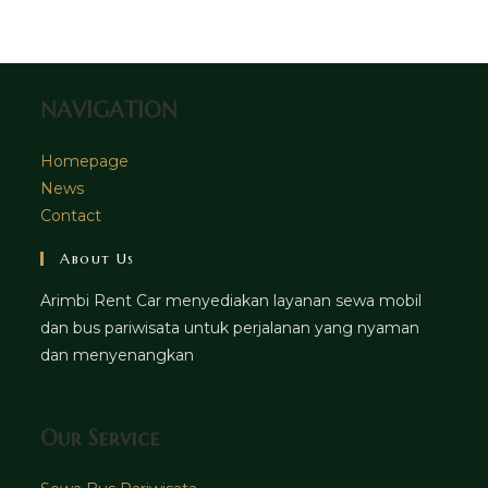
tab
new
a
tab
new
tab
NAVIGATION
Homepage
News
Contact
About Us
Arimbi Rent Car menyediakan layanan sewa mobil
dan bus pariwisata untuk perjalanan yang nyaman
dan menyenangkan
Our Service