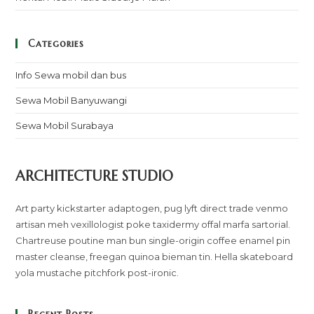
Categories
Info Sewa mobil dan bus
Sewa Mobil Banyuwangi
Sewa Mobil Surabaya
ARCHITECTURE STUDIO
Art party kickstarter adaptogen, pug lyft direct trade venmo
artisan meh vexillologist poke taxidermy offal marfa sartorial.
Chartreuse poutine man bun single-origin coffee enamel pin
master cleanse, freegan quinoa bieman tin. Hella skateboard
yola mustache pitchfork post-ironic.