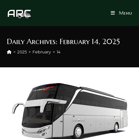
Skip
to
Menu
content
Daily Archives: February 14, 2025
>
2025
>
February
>
14