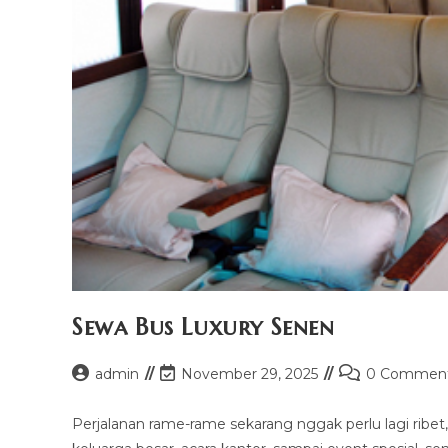
Sewa Bus Luxury Senen
Post
Post
Post
admin
November 29, 2025
0 Commen
author:
last
comments:
modified:
Perjalanan rame-rame sekarang nggak perlu lagi ribet, s