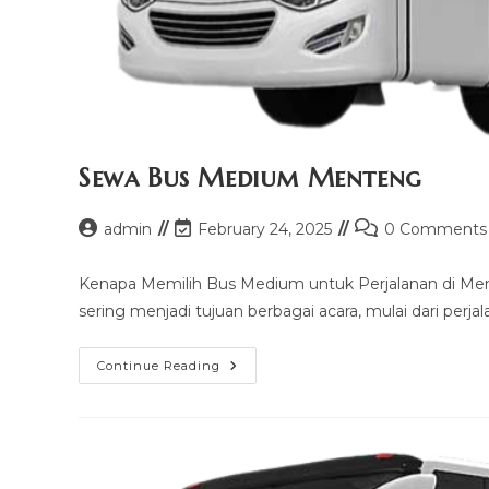
Sewa Bus Medium Menteng
Post
Post
Post
admin
February 24, 2025
0 Comments
author:
last
comments:
modified:
Kenapa Memilih Bus Medium untuk Perjalanan di Ment
sering menjadi tujuan berbagai acara, mulai dari perja
Sewa
Continue Reading
Bus
Medium
Menteng