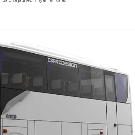
emua bisa jadi lebih nyaman kalau…