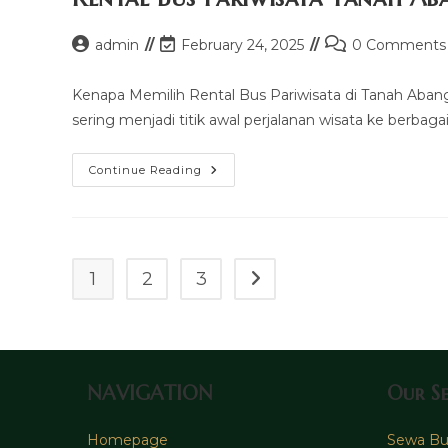
Post
Post
Post
admin
February 24, 2025
0 Comments
author:
last
comments:
modified:
Kenapa Memilih Rental Bus Pariwisata di Tanah Abang?
sering menjadi titik awal perjalanan wisata ke berbag
Rental
Continue Reading
Bus
Pariwisata
Tanah
Abang
1
2
3
Go to the next page
NAVIGATION
Our Se
Homepage
Sewa Bus