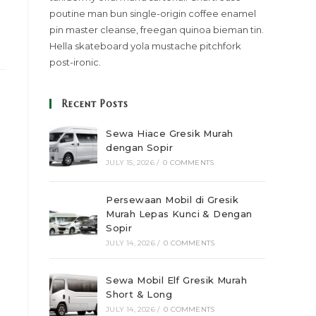
poutine man bun single-origin coffee enamel
pin master cleanse, freegan quinoa bieman tin.
Hella skateboard yola mustache pitchfork
post-ironic.
Recent Posts
Sewa Hiace Gresik Murah
dengan Sopir
JULY 15, 2026
/
0 COMMENTS
Persewaan Mobil di Gresik
Murah Lepas Kunci & Dengan
Sopir
JULY 14, 2026
/
0 COMMENTS
Sewa Mobil Elf Gresik Murah
Short & Long
JULY 14, 2026
/
0 COMMENTS