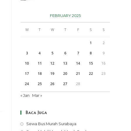
FEBRUARY 2025
M
T
W
T
F
S
S
1
2
3
4
5
6
7
8
9
10
11
12
13
14
15
16
17
18
19
20
21
22
23
24
25
26
27
28
« Jan
Mar »
Baca Juga
Opens
Sewa Bus Murah Surabaya