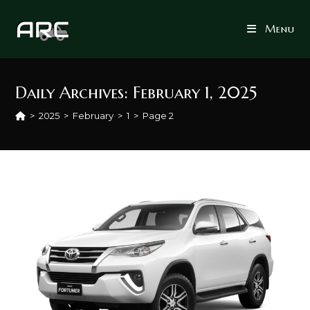
Skip
to
Menu
content
Daily Archives: February 1, 2025
>
2025
>
February
>
1
>
Page 2