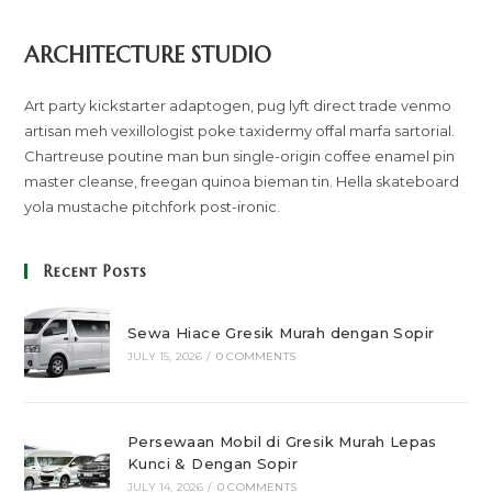
ARCHITECTURE STUDIO
Art party kickstarter adaptogen, pug lyft direct trade venmo
artisan meh vexillologist poke taxidermy offal marfa sartorial.
Chartreuse poutine man bun single-origin coffee enamel pin
master cleanse, freegan quinoa bieman tin. Hella skateboard
yola mustache pitchfork post-ironic.
Recent Posts
Sewa Hiace Gresik Murah dengan Sopir
JULY 15, 2026
/
0 COMMENTS
Persewaan Mobil di Gresik Murah Lepas
Kunci & Dengan Sopir
JULY 14, 2026
/
0 COMMENTS