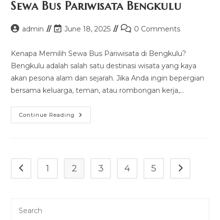
Sewa Bus Pariwisata Bengkulu
Post
Post
Post
admin
June 18, 2025
0 Comments
author:
last
comments:
modified:
Kenapa Memilih Sewa Bus Pariwisata di Bengkulu?
Bengkulu adalah salah satu destinasi wisata yang kaya
akan pesona alam dan sejarah. Jika Anda ingin bepergian
bersama keluarga, teman, atau rombongan kerja,…
Sewa
Continue Reading
Bus
Pariwisata
Bengkulu
1
2
3
4
5
Go to the previous page
Go to the n