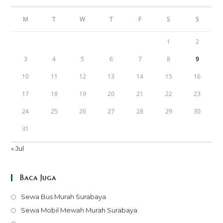
M
T
W
T
F
S
S
1
2
3
4
5
6
7
8
9
10
11
12
13
14
15
16
17
18
19
20
21
22
23
24
25
26
27
28
29
30
31
« Jul
Baca Juga
Opens
Sewa Bus Murah Surabaya
in
Opens
Sewa Mobil Mewah Murah Surabaya
a
in