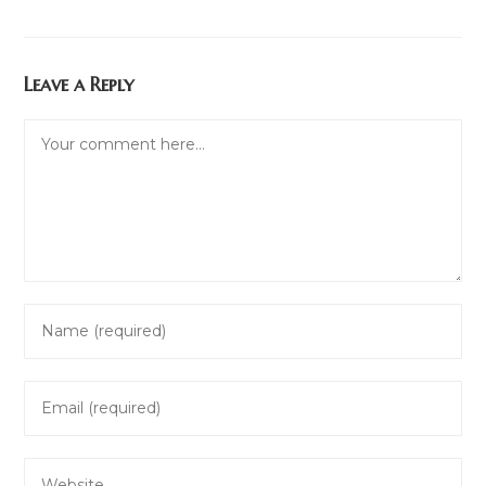
Leave a Reply
Comment
Enter
your
name
Enter
or
your
username
email
to
Enter
address
comment