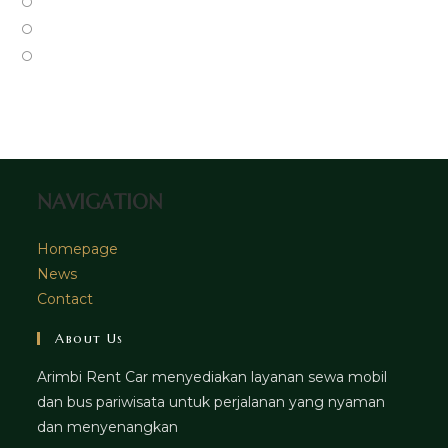
Opens
new
a
in
Opens
tab
new
a
in
Opens
tab
new
a
in
tab
new
a
tab
new
tab
NAVIGATION
Homepage
News
Contact
About Us
Arimbi Rent Car menyediakan layanan sewa mobil
dan bus pariwisata untuk perjalanan yang nyaman
dan menyenangkan