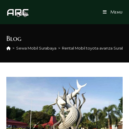
Skip
to
Menu
content
Blog
>
Sewa Mobil Surabaya
>
Rental Mobil toyota avanza Suraba