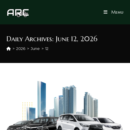
Skip
to
Menu
content
Daily Archives: June 12, 2026
>
2026
>
June
>
12