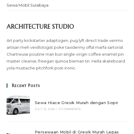
Sewa Mobil Surabaya
ARCHITECTURE STUDIO
Art party kickstarter adaptogen, pug lyft direct trade venmo
artisan meh vexillologist poke taxidermy offal marfa sartorial.
Chartreuse poutine man bun single-origin coffee enamel pin
master cleanse, freegan quinoa bieman tin. Hella skateboard
yola mustache pitchfork post-ironic.
Recent Posts
Sewa Hiace Gresik Murah dengan Sopir
JULY 15, 2026
/
0 COMMENTS
Persewaan Mobil di Gresik Murah Lepas