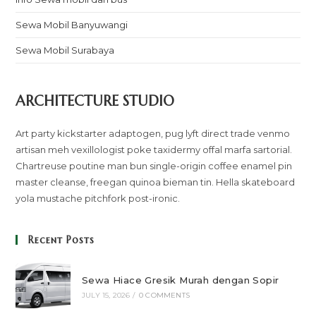
Sewa Mobil Banyuwangi
Sewa Mobil Surabaya
ARCHITECTURE STUDIO
Art party kickstarter adaptogen, pug lyft direct trade venmo
artisan meh vexillologist poke taxidermy offal marfa sartorial.
Chartreuse poutine man bun single-origin coffee enamel pin
master cleanse, freegan quinoa bieman tin. Hella skateboard
yola mustache pitchfork post-ironic.
Recent Posts
Sewa Hiace Gresik Murah dengan Sopir
JULY 15, 2026
/
0 COMMENTS