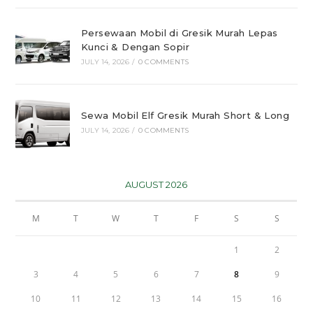
Persewaan Mobil di Gresik Murah Lepas
Kunci & Dengan Sopir
JULY 14, 2026
/
0 COMMENTS
Sewa Mobil Elf Gresik Murah Short & Long
JULY 14, 2026
/
0 COMMENTS
AUGUST 2026
M
T
W
T
F
S
S
1
2
3
4
5
6
7
8
9
10
11
12
13
14
15
16