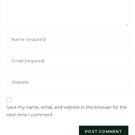
Enter
your
name
Enter
or
your
username
email
to
Enter
address
comment
your
to
website
comment
URL
Save my name, email, and website in this browser for the
(optional)
next time I comment.