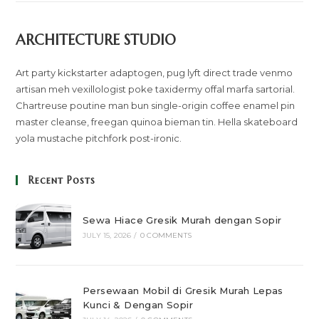
ARCHITECTURE STUDIO
Art party kickstarter adaptogen, pug lyft direct trade venmo
artisan meh vexillologist poke taxidermy offal marfa sartorial.
Chartreuse poutine man bun single-origin coffee enamel pin
master cleanse, freegan quinoa bieman tin. Hella skateboard
yola mustache pitchfork post-ironic.
Recent Posts
Sewa Hiace Gresik Murah dengan Sopir
JULY 15, 2026
/
0 COMMENTS
Persewaan Mobil di Gresik Murah Lepas
Kunci & Dengan Sopir