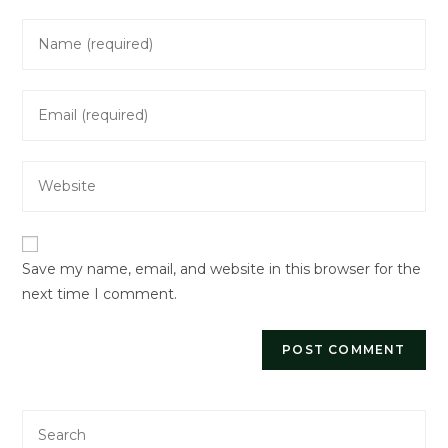
Enter
your
name
Enter
or
your
username
email
to
Enter
address
comment
your
to
website
comment
URL
Save my name, email, and website in this browser for the
(optional)
next time I comment.