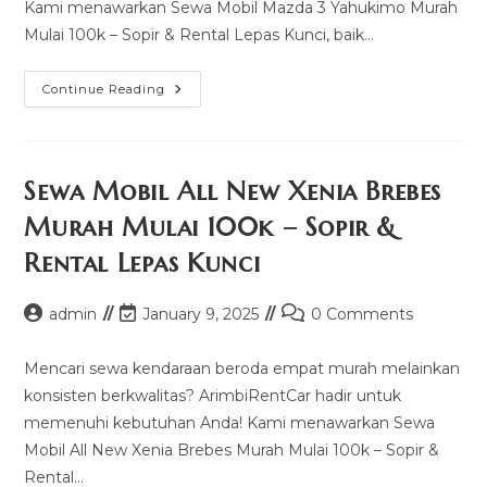
Kami menawarkan Sewa Mobil Mazda 3 Yahukimo Murah
Mulai 100k – Sopir & Rental Lepas Kunci, baik…
Sewa
Continue Reading
Mobil
Mazda
3
Yahukimo
Murah
Mulai
Sewa Mobil All New Xenia Brebes
100k
–
Murah Mulai 100k – Sopir &
Sopir
&
Rental Lepas Kunci
Rental
Lepas
Kunci
Post
Post
Post
admin
January 9, 2025
0 Comments
author:
last
comments:
modified:
Mencari sewa kendaraan beroda empat murah melainkan
konsisten berkwalitas? ArimbiRentCar hadir untuk
memenuhi kebutuhan Anda! Kami menawarkan Sewa
Mobil All New Xenia Brebes Murah Mulai 100k – Sopir &
Rental…