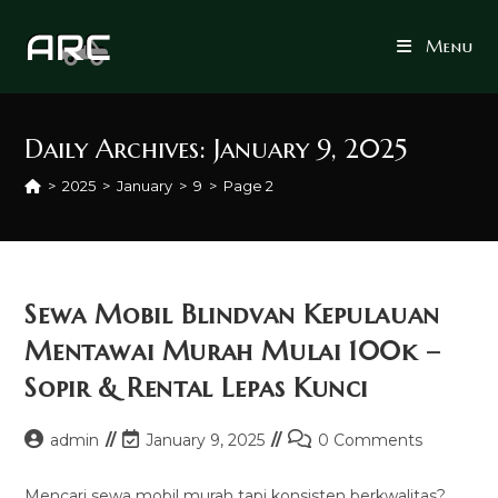
Skip
to
Menu
content
Daily Archives: January 9, 2025
>
2025
>
January
>
9
>
Page 2
Sewa Mobil Blindvan Kepulauan
Mentawai Murah Mulai 100k –
Sopir & Rental Lepas Kunci
Post
Post
Post
admin
January 9, 2025
0 Comments
author:
last
comments:
modified:
Mencari sewa mobil murah tapi konsisten berkwalitas?