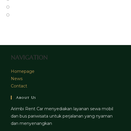
new
a
in
Opens
tab
new
a
in
Opens
tab
new
a
in
tab
new
a
tab
new
tab
NAVIGATION
Homepage
News
Contact
About Us
Arimbi Rent Car menyediakan layanan sewa mobil
dan bus pariwisata untuk perjalanan yang nyaman
dan menyenangkan