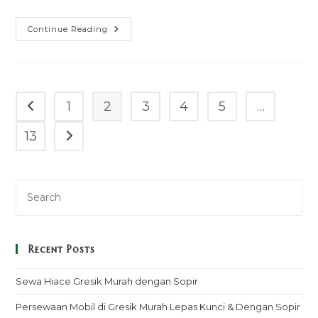
Sewa
Continue Reading
Mobil
All
New
Xenia
Brebes
Murah
Mulai
1
2
3
4
5
…
Go to the previous page
100k
–
Sopir
13
Go to the next page
&
Rental
Lepas
Kunci
Recent Posts
Sewa Hiace Gresik Murah dengan Sopir
Persewaan Mobil di Gresik Murah Lepas Kunci & Dengan Sopir