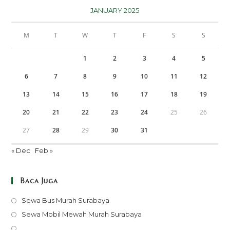
JANUARY 2025
M
T
W
T
F
S
S
1
2
3
4
5
6
7
8
9
10
11
12
13
14
15
16
17
18
19
20
21
22
23
24
25
26
27
28
29
30
31
« Dec
Feb »
Baca Juga
Opens
Sewa Bus Murah Surabaya
in
Opens
Sewa Mobil Mewah Murah Surabaya
a
in
Opens