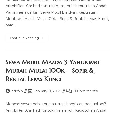
ArimbiRentCar hadir untuk memenuhi kebutuhan Anda!
Kami menawarkan Sewa Mobil Blindvan Kepulauan
Mentawai Murah Mulai 100k – Sopir & Rental Lepas Kunci,
baik…
Sewa
Continue Reading
Mobil
Blindvan
Kepulauan
Mentawai
Murah
Mulai
Sewa Mobil Mazda 3 Yahukimo
100k
–
Murah Mulai 100k – Sopir &
Sopir
&
Rental Lepas Kunci
Rental
Lepas
Kunci
Post
Post
Post
admin
January 9, 2025
0 Comments
author:
last
comments:
modified:
Mencari sewa mobil murah tetapi konsisten berkualitas?
ArimbiRentCar hadir untuk memenuhi kebutuhan Anda!