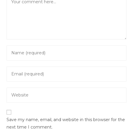
Enter
your
name
Enter
or
your
username
email
to
Enter
address
comment
your
to
website
comment
URL
Save my name, email, and website in this browser for the
(optional)
next time I comment.