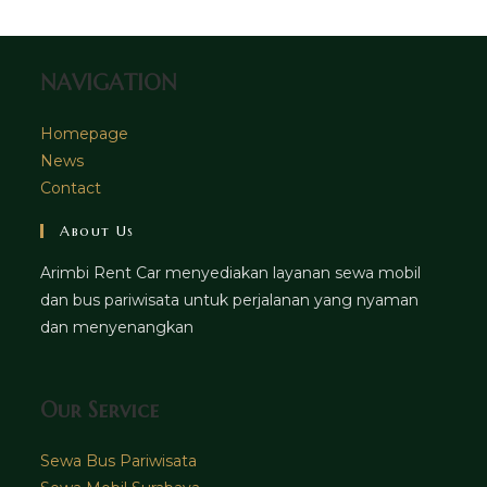
tab
new
tab
NAVIGATION
Homepage
News
Contact
About Us
Arimbi Rent Car menyediakan layanan sewa mobil
dan bus pariwisata untuk perjalanan yang nyaman
dan menyenangkan
Our Service
Sewa Bus Pariwisata