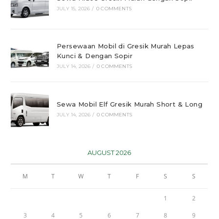
JULY 15, 2026
/
0 COMMENTS
Persewaan Mobil di Gresik Murah Lepas
Kunci & Dengan Sopir
JULY 14, 2026
/
0 COMMENTS
Sewa Mobil Elf Gresik Murah Short & Long
JULY 14, 2026
/
0 COMMENTS
AUGUST 2026
M
T
W
T
F
S
S
1
2
3
4
5
6
7
8
9