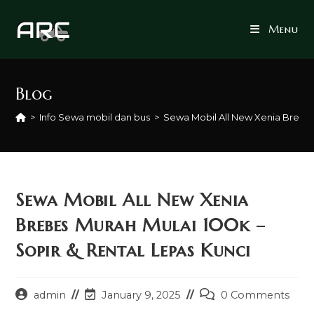
Skip
to
Menu
content
Blog
>
Info Sewa mobil dan bus
>
Sewa Mobil All New Xenia Brebes
Sewa Mobil All New Xenia
Brebes Murah Mulai 100k –
Sopir & Rental Lepas Kunci
Post
Post
Post
admin
January 9, 2025
0 Comments
author:
last
comments: