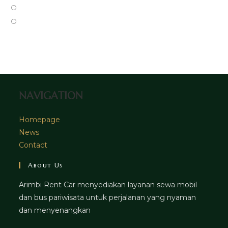
new
a
in
Opens
tab
new
a
in
Opens
tab
new
a
in
tab
new
a
tab
new
tab
NAVIGATION
Homepage
News
Contact
About Us
Arimbi Rent Car menyediakan layanan sewa mobil
dan bus pariwisata untuk perjalanan yang nyaman
dan menyenangkan