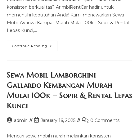
konsisten berkualitas? ArimbiRentCar hadir untuk
memenuhi kebutuhan Anda! Kami menawarkan Sewa
Mobil Avanza Kampar Murah Mulai 100k – Sopir & Rental
Lepas Kunci,…
Sewa
Continue Reading
Mobil
Avanza
Kampar
Murah
Mulai
100k
Sewa Mobil Lamborghini
–
Sopir
Gallardo Kembangan Murah
&
Rental
Mulai 100k – Sopir & Rental Lepas
Lepas
Kunci
Kunci
Post
Post
Post
admin
January 16, 2025
0 Comments
author:
last
comments:
modified:
Mencari sewa mobil murah melainkan konsisten