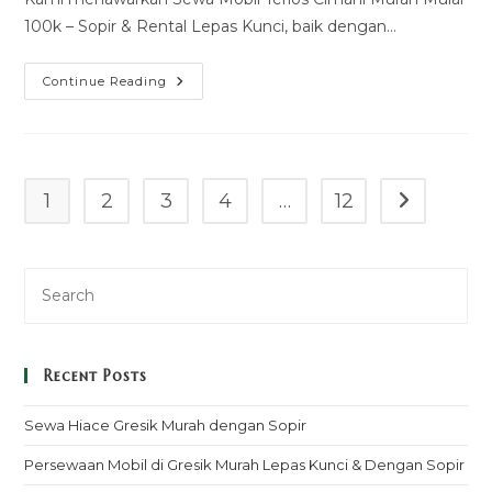
100k – Sopir & Rental Lepas Kunci, baik dengan…
Sewa
Continue Reading
Mobil
Terios
Cimahi
Murah
Mulai
100k
–
1
2
3
4
…
12
Go to the n
Sopir
&
Rental
Lepas
Kunci
Recent Posts
Sewa Hiace Gresik Murah dengan Sopir
Persewaan Mobil di Gresik Murah Lepas Kunci & Dengan Sopir