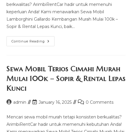
berkwalitas? ArimbiRentCar hadir untuk memenuhi
keperluan Anda! Kami menawarkan Sewa Mobil
Lamborghini Gallardo Kembangan Murah Mulai 100k –
Sopir & Rental Lepas Kunci, baik…
Sewa
Continue Reading
Mobil
Lamborghini
Gallardo
Kembangan
Murah
Mulai
Sewa Mobil Terios Cimahi Murah
100k
–
Mulai 100k – Sopir & Rental Lepas
Sopir
&
Kunci
Rental
Lepas
Kunci
Post
Post
Post
admin
January 16, 2025
0 Comments
author:
last
comments:
modified:
Mencari sewa mobil murah tetapi konsisten berkualitas?
ArimbiRentCar hadir untuk memenuhi kebutuhan Anda!
Kami menawarkan Sewa Mobil Terios Cimahi Murah Mulai