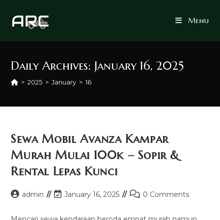
Skip
to
Menu
content
Daily Archives: January 16, 2025
>
2025
>
January
>
16
Sewa Mobil Avanza Kampar
Murah Mulai 100k – Sopir &
Rental Lepas Kunci
Post
Post
Post
admin
January 16, 2025
0 Comments
author:
last
comments:
modified:
Mencari sewa kendaraan beroda empat murah namun