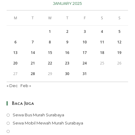
JANUARY 2025
M
T
W
T
F
S
S
1
2
3
4
5
6
7
8
9
10
11
12
13
14
15
16
17
18
19
20
21
22
23
24
25
26
27
28
29
30
31
« Dec
Feb »
Baca Juga
Opens
Sewa Bus Murah Surabaya
in
Opens
Sewa Mobil Mewah Murah Surabaya
a
in
Opens