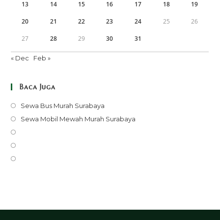
13
14
15
16
17
18
19
20
21
22
23
24
25
26
27
28
29
30
31
« Dec
Feb »
Baca Juga
Opens
Sewa Bus Murah Surabaya
in
Opens
Sewa Mobil Mewah Murah Surabaya
a
in
Opens
new
a
in
Opens
tab
new
a
in
Opens
tab
new
a
in
tab
new
a
tab
new
tab