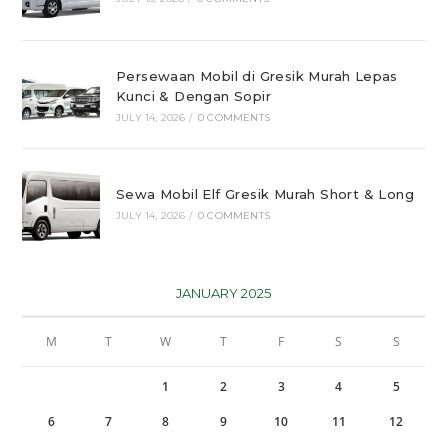
Persewaan Mobil di Gresik Murah Lepas
Kunci & Dengan Sopir
JULY 14, 2026
/
0 COMMENTS
Sewa Mobil Elf Gresik Murah Short & Long
JULY 14, 2026
/
0 COMMENTS
JANUARY 2025
M
T
W
T
F
S
S
1
2
3
4
5
6
7
8
9
10
11
12