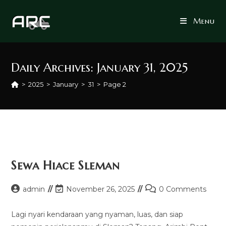
Skip
to
Menu
content
Daily Archives: January 31, 2025
>
2025
>
January
>
31
>
Page 2
Sewa Hiace Sleman
Post
Post
Post
admin
November 26, 2025
0 Comments
author:
last
comments:
modified:
Lagi nyari kendaraan yang nyaman, luas, dan siap