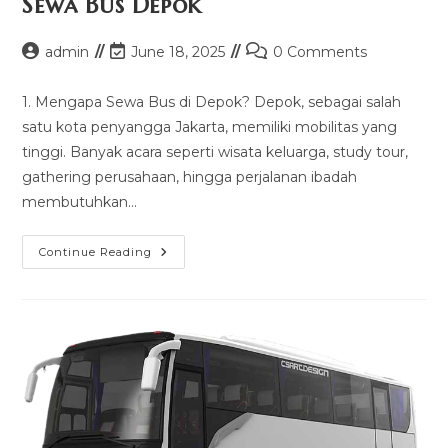
Sewa Bus Depok
Post
Post
Post
admin
June 18, 2025
0 Comments
author:
last
comments:
modified:
1. Mengapa Sewa Bus di Depok? Depok, sebagai salah
satu kota penyangga Jakarta, memiliki mobilitas yang
tinggi. Banyak acara seperti wisata keluarga, study tour,
gathering perusahaan, hingga perjalanan ibadah
membutuhkan…
Sewa
Continue Reading
Bus
Depok