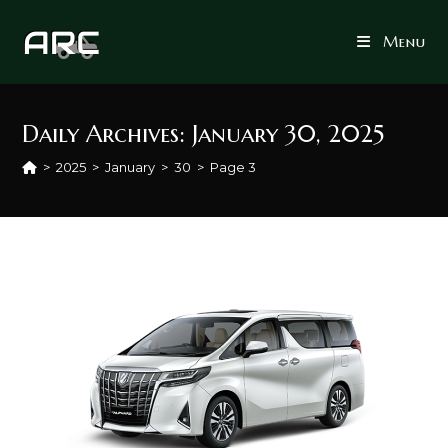
Skip
to
Menu
content
Daily Archives: January 30, 2025
>
2025
>
January
>
30
>
Page 3