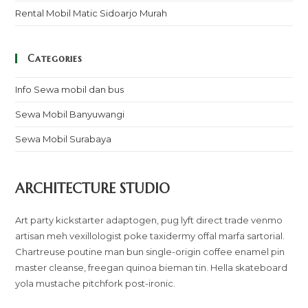
Rental Mobil Matic Sidoarjo Murah
Categories
Info Sewa mobil dan bus
Sewa Mobil Banyuwangi
Sewa Mobil Surabaya
ARCHITECTURE STUDIO
Art party kickstarter adaptogen, pug lyft direct trade venmo
artisan meh vexillologist poke taxidermy offal marfa sartorial.
Chartreuse poutine man bun single-origin coffee enamel pin
master cleanse, freegan quinoa bieman tin. Hella skateboard
yola mustache pitchfork post-ironic.