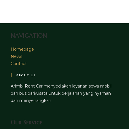
in
tab
new
a
tab
new
tab
NAVIGATION
Homepage
News
Contact
About Us
Arimbi Rent Car menyediakan layanan sewa mobil
dan bus pariwisata untuk perjalanan yang nyaman
dan menyenangkan
Our Service