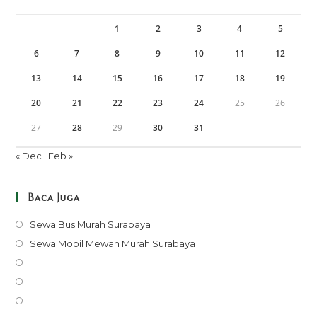
1
2
3
4
5
6
7
8
9
10
11
12
13
14
15
16
17
18
19
20
21
22
23
24
25
26
27
28
29
30
31
« Dec
Feb »
Baca Juga
Opens
Sewa Bus Murah Surabaya
in
Opens
Sewa Mobil Mewah Murah Surabaya
a
in
Opens
new
a
in
Opens
tab
new
a
in
Opens
tab
new
a