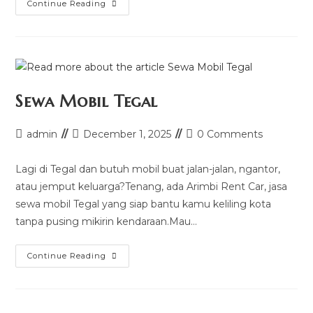
Rental
Continue Reading
Mobil
Cilacap
Sewa Mobil Tegal
Post
Post
Post
admin
December 1, 2025
0 Comments
author:
last
comments:
modified:
Lagi di Tegal dan butuh mobil buat jalan-jalan, ngantor,
atau jemput keluarga?Tenang, ada Arimbi Rent Car, jasa
sewa mobil Tegal yang siap bantu kamu keliling kota
tanpa pusing mikirin kendaraan.Mau…
Sewa
Continue Reading
Mobil
Tegal