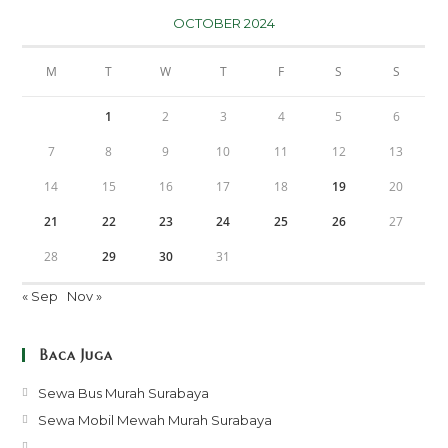
OCTOBER 2024
M
T
W
T
F
S
S
1
2
3
4
5
6
7
8
9
10
11
12
13
14
15
16
17
18
19
20
21
22
23
24
25
26
27
28
29
30
31
« Sep
Nov »
Baca Juga
Opens
Sewa Bus Murah Surabaya
in
Opens
Sewa Mobil Mewah Murah Surabaya
a
in
Opens