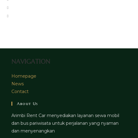
new
a
in
Opens
tab
new
a
in
Opens
tab
new
a
in
tab
new
a
tab
new
tab
NAVIGATION
Homepage
News
Contact
About Us
Arimbi Rent Car menyediakan layanan sewa mobil
dan bus pariwisata untuk perjalanan yang nyaman
dan menyenangkan