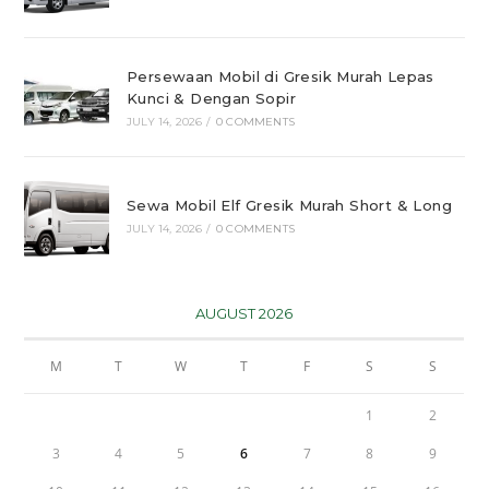
Persewaan Mobil di Gresik Murah Lepas
Kunci & Dengan Sopir
JULY 14, 2026
/
0 COMMENTS
Sewa Mobil Elf Gresik Murah Short & Long
JULY 14, 2026
/
0 COMMENTS
AUGUST 2026
M
T
W
T
F
S
S
1
2
3
4
5
6
7
8
9