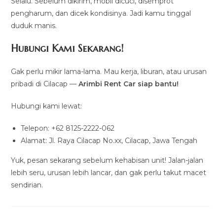
Selalu. Sebelum dikirim, mobil dicuci, disemprot
pengharum, dan dicek kondisinya. Jadi kamu tinggal
duduk manis.
Hubungi Kami Sekarang!
Gak perlu mikir lama-lama. Mau kerja, liburan, atau urusan
pribadi di Cilacap —
Arimbi Rent Car siap bantu!
Hubungi kami lewat:
Telepon: +62 8125-2222-062
Alamat: Jl. Raya Cilacap No.xx, Cilacap, Jawa Tengah
Yuk, pesan sekarang sebelum kehabisan unit! Jalan-jalan
lebih seru, urusan lebih lancar, dan gak perlu takut macet
sendirian.