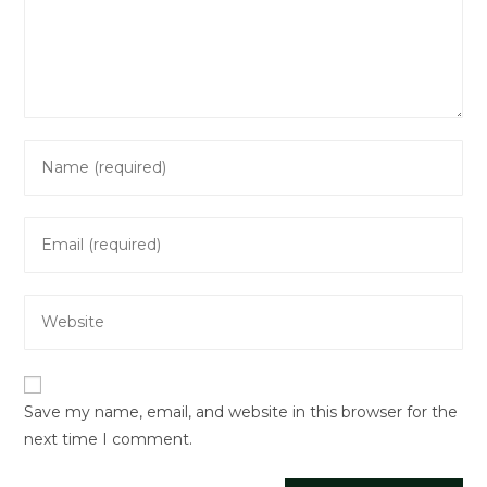
Enter
your
name
Enter
or
your
username
email
to
Enter
address
comment
your
to
website
comment
URL
Save my name, email, and website in this browser for the
(optional)
next time I comment.