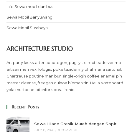
Info Sewa mobil dan bus
Sewa Mobil Banyuwangi
Sewa Mobil Surabaya
ARCHITECTURE STUDIO
Art party kickstarter adaptogen, pug lyft direct trade venmo
artisan meh vexillologist poke taxidermy offal marfa sartorial.
Chartreuse poutine man bun single-origin coffee enamel pin
master cleanse, freegan quinoa bieman tin. Hella skateboard
yola mustache pitchfork post-ironic.
Recent Posts
Sewa Hiace Gresik Murah dengan Sopir
JULY 15, 2026
/
0 COMMENTS