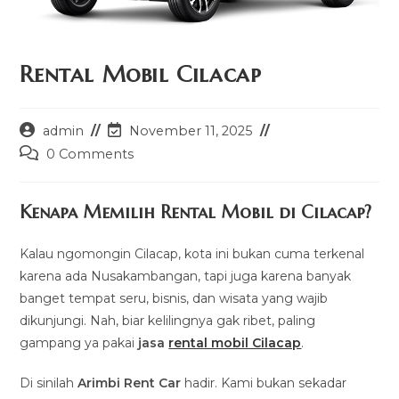
Rental Mobil Cilacap
Post
Post
admin
November 11, 2025
author:
last
Post
0 Comments
modified:
comments:
Kenapa Memilih Rental Mobil di Cilacap?
Kalau ngomongin Cilacap, kota ini bukan cuma terkenal
karena ada Nusakambangan, tapi juga karena banyak
banget tempat seru, bisnis, dan wisata yang wajib
dikunjungi. Nah, biar kelilingnya gak ribet, paling
gampang ya pakai
jasa
rental mobil Cilacap
.
Di sinilah
Arimbi Rent Car
hadir. Kami bukan sekadar