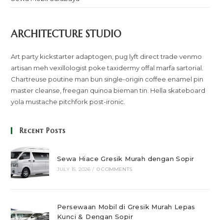
ARCHITECTURE STUDIO
Art party kickstarter adaptogen, pug lyft direct trade venmo
artisan meh vexillologist poke taxidermy offal marfa sartorial.
Chartreuse poutine man bun single-origin coffee enamel pin
master cleanse, freegan quinoa bieman tin. Hella skateboard
yola mustache pitchfork post-ironic.
Recent Posts
Sewa Hiace Gresik Murah dengan Sopir
JULY 15, 2026
/
0 COMMENTS
Persewaan Mobil di Gresik Murah Lepas
Kunci & Dengan Sopir