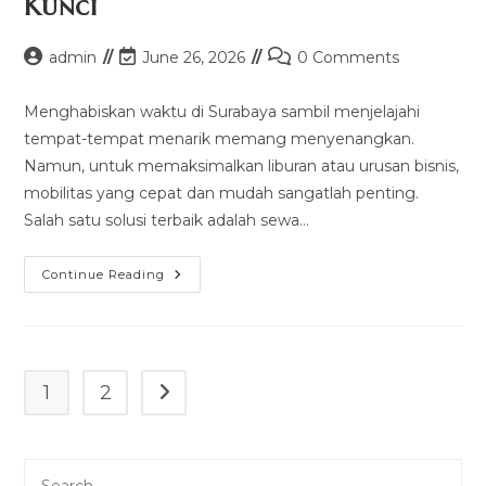
Kunci
Post
Post
Post
admin
June 26, 2026
0 Comments
author:
last
comments:
modified:
Menghabiskan waktu di Surabaya sambil menjelajahi
tempat-tempat menarik memang menyenangkan.
Namun, untuk memaksimalkan liburan atau urusan bisnis,
mobilitas yang cepat dan mudah sangatlah penting.
Salah satu solusi terbaik adalah sewa…
Sewa
Continue Reading
Mobil
Murah
Surabaya
Lepas
Kunci
1
2
Go to the next page