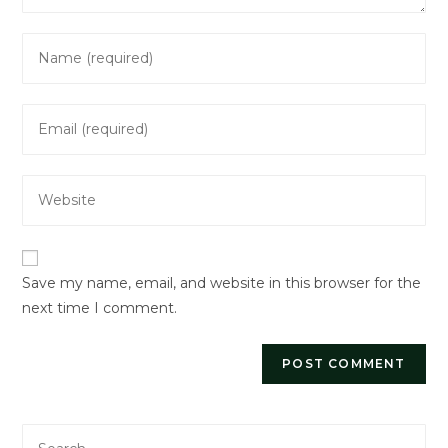
Enter
your
name
Enter
or
your
username
email
to
Enter
address
comment
your
to
website
comment
URL
Save my name, email, and website in this browser for the
(optional)
next time I comment.