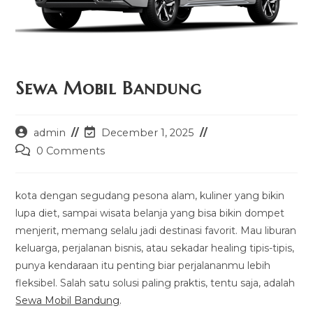
Sewa Mobil Bandung
Post
Post
admin
December 1, 2025
author:
last
Post
0 Comments
modified:
comments:
kota dengan segudang pesona alam, kuliner yang bikin
lupa diet, sampai wisata belanja yang bisa bikin dompet
menjerit, memang selalu jadi destinasi favorit. Mau liburan
keluarga, perjalanan bisnis, atau sekadar healing tipis-tipis,
punya kendaraan itu penting biar perjalananmu lebih
fleksibel. Salah satu solusi paling praktis, tentu saja, adalah
Sewa Mobil Bandung
.