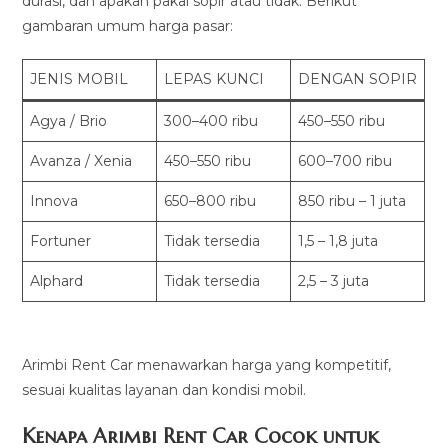
durasi, dan apakah pakai sopir atau tidak. Berikut
gambaran umum harga pasar:
JENIS MOBIL
LEPAS KUNCI
DENGAN SOPIR
Agya / Brio
300–400 ribu
450–550 ribu
Avanza / Xenia
450–550 ribu
600–700 ribu
Innova
650–800 ribu
850 ribu – 1 juta
Fortuner
Tidak tersedia
1,5 – 1,8 juta
Alphard
Tidak tersedia
2,5 – 3 juta
Arimbi Rent Car menawarkan harga yang kompetitif,
sesuai kualitas layanan dan kondisi mobil.
Kenapa Arimbi Rent Car Cocok untuk