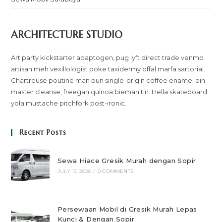
ARCHITECTURE STUDIO
Art party kickstarter adaptogen, pug lyft direct trade venmo
artisan meh vexillologist poke taxidermy offal marfa sartorial.
Chartreuse poutine man bun single-origin coffee enamel pin
master cleanse, freegan quinoa bieman tin. Hella skateboard
yola mustache pitchfork post-ironic.
Recent Posts
Sewa Hiace Gresik Murah dengan Sopir
JULY 15, 2026
/
0 COMMENTS
Persewaan Mobil di Gresik Murah Lepas
Kunci & Dengan Sopir