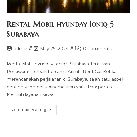
Rental Mobil hyunday Ioniq 5
Surabaya
Post
Post
Post
admin
May 29, 2024
0 Comments
author:
last
comments:
modified:
Rental Mobil hyunday Ioniq 5 Surabaya Temukan
Penawaran Terbaik bersama Arimbi Rent Car Ketika
merencanakan perjalanan di Surabaya, salah satu aspek
penting yang perlu diperhatikan yaitu transportasi.
Memilih layanan sewa…
Rental
Continue Reading
Mobil
Hyunday
Ioniq
5
Surabaya