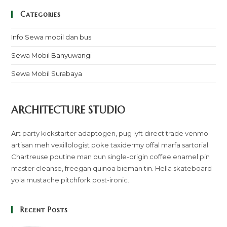
Categories
Info Sewa mobil dan bus
Sewa Mobil Banyuwangi
Sewa Mobil Surabaya
ARCHITECTURE STUDIO
Art party kickstarter adaptogen, pug lyft direct trade venmo
artisan meh vexillologist poke taxidermy offal marfa sartorial.
Chartreuse poutine man bun single-origin coffee enamel pin
master cleanse, freegan quinoa bieman tin. Hella skateboard
yola mustache pitchfork post-ironic.
Recent Posts