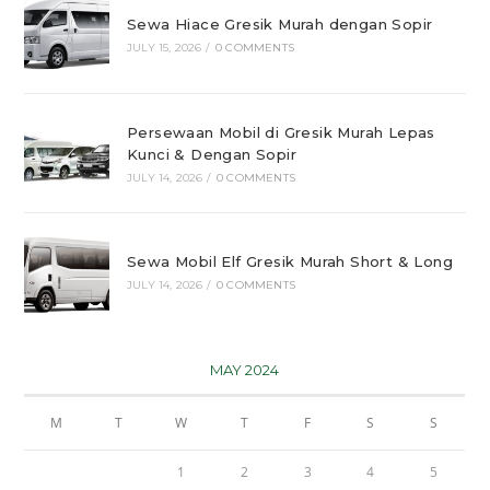
Sewa Hiace Gresik Murah dengan Sopir
JULY 15, 2026
/
0 COMMENTS
Persewaan Mobil di Gresik Murah Lepas
Kunci & Dengan Sopir
JULY 14, 2026
/
0 COMMENTS
Sewa Mobil Elf Gresik Murah Short & Long
JULY 14, 2026
/
0 COMMENTS
MAY 2024
M
T
W
T
F
S
S
1
2
3
4
5