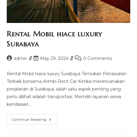
Rental Mobil hiace luxury
Surabaya
Post
Post
Post
admin
May 29, 2024
0 Comments
author:
last
comments:
modified:
Rental Mobil hiace luxury Surabaya Temukan Penawaran
Terbaik bersama Arimbi Rent Car Ketika merencanakan
perjalanan di Surabaya, salah satu aspek penting yang
perlu dilihat adalah transportasi. Memilih layanan sewa
kendaraan…
Rental
Continue Reading
Mobil
Hiace
Luxury
Surabaya