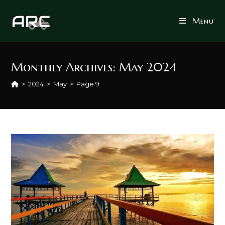
Skip
to
Menu
content
Monthly Archives: May 2024
>
2024
>
May
>
Page 9