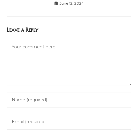
June 12, 2024
Leave a Reply
Comment
Enter
your
name
Enter
or
your
username
email
to