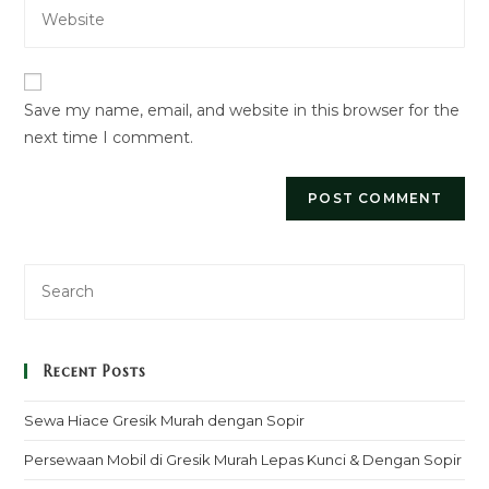
Enter
address
comment
your
to
website
comment
URL
Save my name, email, and website in this browser for the
(optional)
next time I comment.
Recent Posts
Sewa Hiace Gresik Murah dengan Sopir
Persewaan Mobil di Gresik Murah Lepas Kunci & Dengan Sopir