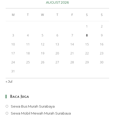
AUGUST 2026
M
T
W
T
F
S
S
1
2
3
4
5
6
7
8
9
10
11
12
13
14
15
16
17
18
19
20
21
22
23
24
25
26
27
28
29
30
31
« Jul
Baca Juga
Opens
Sewa Bus Murah Surabaya
in
Opens
Sewa Mobil Mewah Murah Surabaya