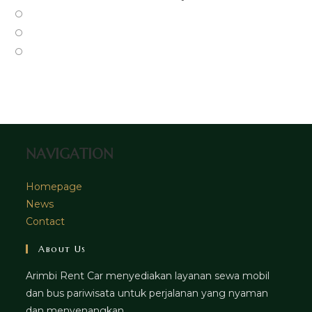
a
in
Opens
new
a
in
Opens
tab
new
a
in
Opens
tab
new
a
in
tab
new
a
tab
new
tab
NAVIGATION
Homepage
News
Contact
About Us
Arimbi Rent Car menyediakan layanan sewa mobil
dan bus pariwisata untuk perjalanan yang nyaman
dan menyenangkan