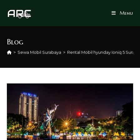
Skip
to
Menu
content
Blog
>
Sewa Mobil Surabaya
>
Rental Mobil hyunday Ioniq 5 Surab