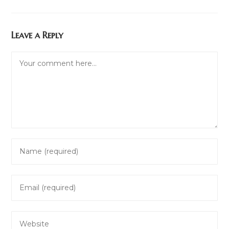
Leave a Reply
Comment
Enter
your
name
Enter
or
your
username
email
to
Enter
address
comment