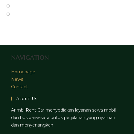
new
a
in
Opens
tab
new
a
in
Opens
tab
new
a
in
tab
new
a
tab
new
tab
NAVIGATION
Homepage
News
Contact
About Us
Arimbi Rent Car menyediakan layanan sewa mobil
dan bus pariwisata untuk perjalanan yang nyaman
dan menyenangkan