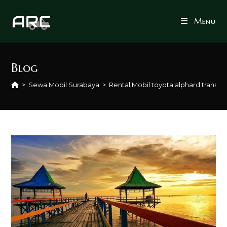
Skip
to
Menu
content
Blog
>
Sewa Mobil Surabaya
>
Rental Mobil toyota alphard transf