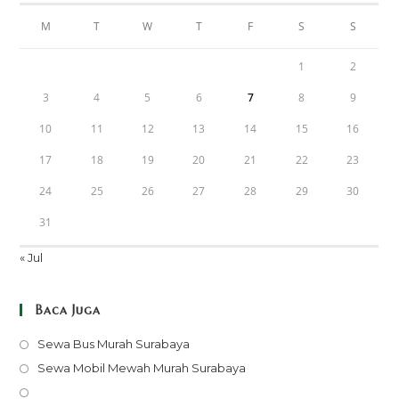
M
T
W
T
F
S
S
1
2
3
4
5
6
7
8
9
10
11
12
13
14
15
16
17
18
19
20
21
22
23
24
25
26
27
28
29
30
31
« Jul
Baca Juga
Opens
Sewa Bus Murah Surabaya
in
Opens
Sewa Mobil Mewah Murah Surabaya
a
in
Opens