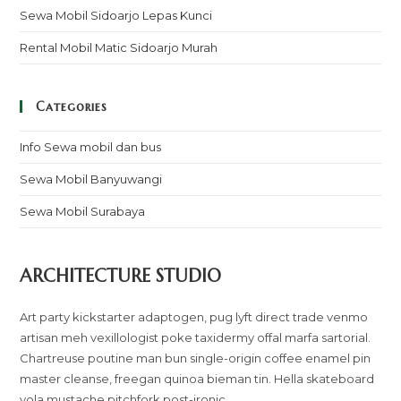
Sewa Mobil Sidoarjo Lepas Kunci
Rental Mobil Matic Sidoarjo Murah
Categories
Info Sewa mobil dan bus
Sewa Mobil Banyuwangi
Sewa Mobil Surabaya
ARCHITECTURE STUDIO
Art party kickstarter adaptogen, pug lyft direct trade venmo
artisan meh vexillologist poke taxidermy offal marfa sartorial.
Chartreuse poutine man bun single-origin coffee enamel pin
master cleanse, freegan quinoa bieman tin. Hella skateboard
yola mustache pitchfork post-ironic.