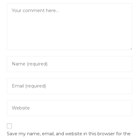
Comment
Enter
your
name
Enter
or
your
username
email
to
Enter
address
comment
your
to
website
comment
URL
Save my name, email, and website in this browser for the
(optional)