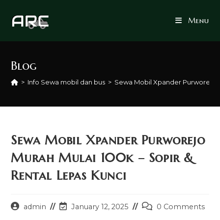
Skip
to
Menu
content
Blog
>
Info Sewa mobil dan bus
>
Sewa Mobil Xpander Purworejo Mu
Sewa Mobil Xpander Purworejo
Murah Mulai 100k – Sopir &
Rental Lepas Kunci
Post
Post
Post
admin
January 12, 2025
0 Comments
author:
last
comments: