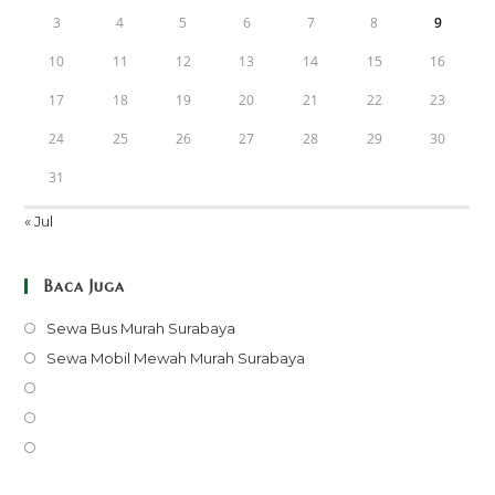
3
4
5
6
7
8
9
10
11
12
13
14
15
16
17
18
19
20
21
22
23
24
25
26
27
28
29
30
31
« Jul
Baca Juga
Opens
Sewa Bus Murah Surabaya
in
Opens
Sewa Mobil Mewah Murah Surabaya
a
in
Opens
new
a
in
Opens
tab
new
a
in
Opens
tab
new
a
in