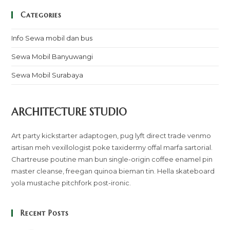
Categories
Info Sewa mobil dan bus
Sewa Mobil Banyuwangi
Sewa Mobil Surabaya
ARCHITECTURE STUDIO
Art party kickstarter adaptogen, pug lyft direct trade venmo
artisan meh vexillologist poke taxidermy offal marfa sartorial.
Chartreuse poutine man bun single-origin coffee enamel pin
master cleanse, freegan quinoa bieman tin. Hella skateboard
yola mustache pitchfork post-ironic.
Recent Posts