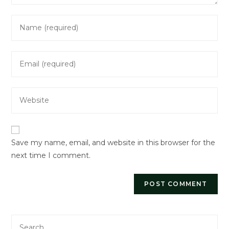
Enter
your
name
Enter
or
your
username
email
to
Enter
address
comment
your
to
website
comment
URL
Save my name, email, and website in this browser for the
(optional)
next time I comment.