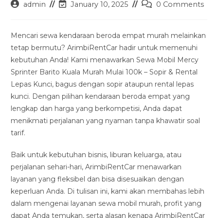
Post
Post
Post
admin
January 10, 2025
0 Comments
author:
last
comments:
modified:
Mencari sewa kendaraan beroda empat murah melainkan
tetap bermutu? ArimbiRentCar hadir untuk memenuhi
kebutuhan Anda! Kami menawarkan Sewa Mobil Mercy
Sprinter Barito Kuala Murah Mulai 100k – Sopir & Rental
Lepas Kunci, bagus dengan sopir ataupun rental lepas
kunci. Dengan pilihan kendaraan beroda empat yang
lengkap dan harga yang berkompetisi, Anda dapat
menikmati perjalanan yang nyaman tanpa khawatir soal
tarif.
Baik untuk kebutuhan bisnis, liburan keluarga, atau
perjalanan sehari-hari, ArimbiRentCar menawarkan
layanan yang fleksibel dan bisa disesuaikan dengan
keperluan Anda. Di tulisan ini, kami akan membahas lebih
dalam mengenai layanan sewa mobil murah, profit yang
dapat Anda temukan, serta alasan kenapa ArimbiRentCar