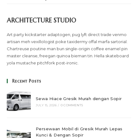
ARCHITECTURE STUDIO
Art party kickstarter adaptogen, pug lyft direct trade venmo
artisan meh vexillologist poke taxidermy offal marfa sartorial.
Chartreuse poutine man bun single-origin coffee enamel pin
master cleanse, freegan quinoa bieman tin. Hella skateboard
yola mustache pitchfork post-ironic.
Recent Posts
Sewa Hiace Gresik Murah dengan Sopir
JULY 15, 2026
/
0 COMMENTS
Persewaan Mobil di Gresik Murah Lepas
Kunci & Dengan Sopir