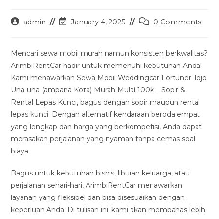
Post
Post
Post
admin
January 4, 2025
0 Comments
author:
last
comments:
modified:
Mencari sewa mobil murah namun konsisten berkwalitas?
ArimbiRentCar hadir untuk memenuhi kebutuhan Anda!
Kami menawarkan Sewa Mobil Weddingcar Fortuner Tojo
Una-una (ampana Kota) Murah Mulai 100k – Sopir &
Rental Lepas Kunci, bagus dengan sopir maupun rental
lepas kunci. Dengan alternatif kendaraan beroda empat
yang lengkap dan harga yang berkompetisi, Anda dapat
merasakan perjalanan yang nyaman tanpa cemas soal
biaya.
Bagus untuk kebutuhan bisnis, liburan keluarga, atau
perjalanan sehari-hari, ArimbiRentCar menawarkan
layanan yang fleksibel dan bisa disesuaikan dengan
keperluan Anda. Di tulisan ini, kami akan membahas lebih