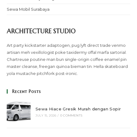
Sewa Mobil Surabaya
ARCHITECTURE STUDIO
Art party kickstarter adaptogen, pug lyft direct trade venmo
artisan meh vexillologist poke taxidermy offal marfa sartorial.
Chartreuse poutine man bun single-origin coffee enamel pin
master cleanse, freegan quinoa bieman tin. Hella skateboard
yola mustache pitchfork post-ironic.
Recent Posts
Sewa Hiace Gresik Murah dengan Sopir
JULY 15, 2026
/
0 COMMENTS