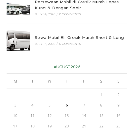
Persewaan Mobil di Gresik Murah Lepas
Kunci & Dengan Sopir
JULY 14, 2026
/
0 COMMENTS
Sewa Mobil Elf Gresik Murah Short & Long
JULY 14, 2026
/
0 COMMENTS
AUGUST 2026
M
T
W
T
F
S
S
1
2
3
4
5
6
7
8
9
10
11
12
13
14
15
16
17
18
19
20
21
22
23