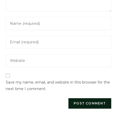
Enter
your
name
Enter
or
your
username
email
to
Enter
address
comment
your
to
website
comment
URL
Save my name, email, and website in this browser for the
(optional)
next time I comment.