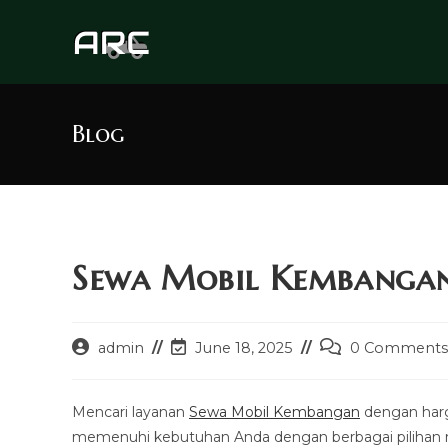
Skip
to
content
Blog
Sewa Mobil Kembangan
Post
Post
Post
admin
June 18, 2025
0 Comments
author:
last
comments:
modified:
Mencari layanan
Sewa Mobil Kembangan
dengan harg
memenuhi kebutuhan Anda dengan berbagai pilihan mo