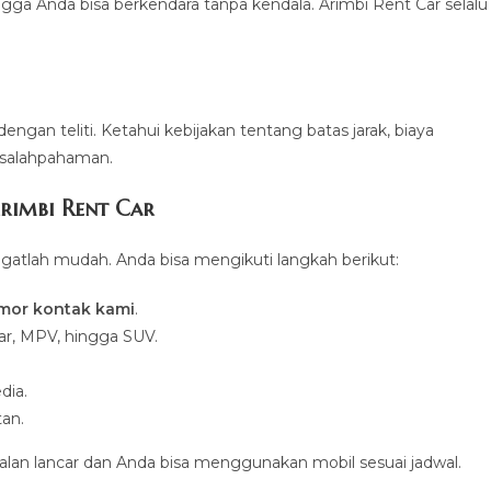
gga Anda bisa berkendara tanpa kendala. Arimbi Rent Car selalu
an teliti. Ketahui kebijakan tentang batas jarak, biaya
kesalahpahaman.
Arimbi Rent Car
gatlah mudah. Anda bisa mengikuti langkah berikut:
omor kontak kami
.
car, MPV, hingga SUV.
dia.
tan.
an lancar dan Anda bisa menggunakan mobil sesuai jadwal.