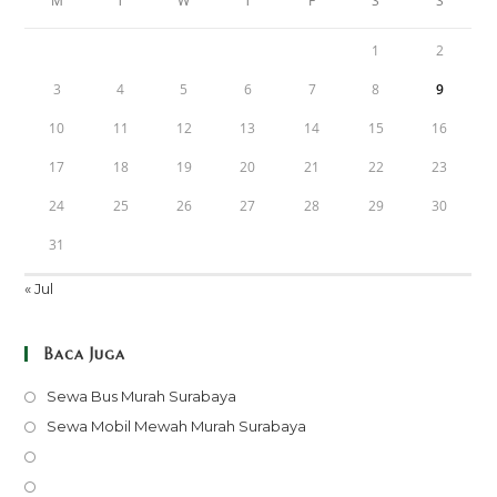
M
T
W
T
F
S
S
1
2
3
4
5
6
7
8
9
10
11
12
13
14
15
16
17
18
19
20
21
22
23
24
25
26
27
28
29
30
31
« Jul
Baca Juga
Opens
Sewa Bus Murah Surabaya
in
Opens
Sewa Mobil Mewah Murah Surabaya
a
in
Opens
new
a
in
Opens