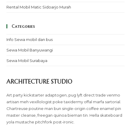
Rental Mobil Matic Sidoarjo Murah
Categories
Info Sewa mobil dan bus
Sewa Mobil Banyuwangi
Sewa Mobil Surabaya
ARCHITECTURE STUDIO
Art party kickstarter adaptogen, pug lyft direct trade venmo
artisan meh vexillologist poke taxidermy offal marfa sartorial.
Chartreuse poutine man bun single-origin coffee enamel pin
master cleanse, freegan quinoa bieman tin. Hella skateboard
yola mustache pitchfork post-ironic.