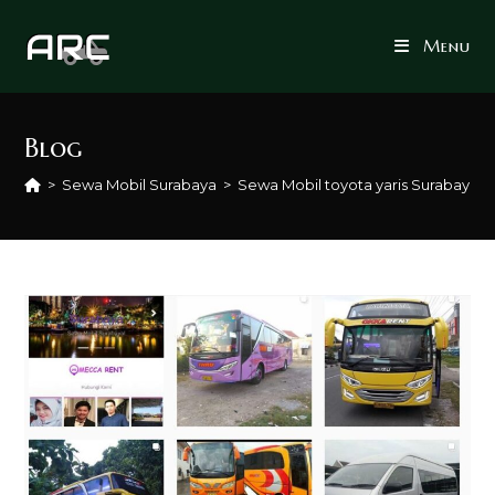
Skip
to
Menu
content
Blog
>
Sewa Mobil Surabaya
>
Sewa Mobil toyota yaris Surabaya