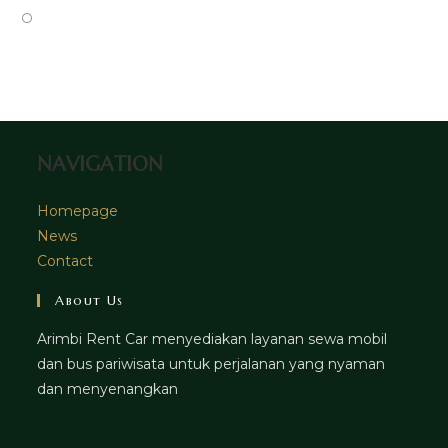
tab
new
a
in
Opens
tab
new
a
in
tab
new
a
tab
new
tab
NAVIGATION
Homepage
News
Contact
About Us
Arimbi Rent Car menyediakan layanan sewa mobil
dan bus pariwisata untuk perjalanan yang nyaman
dan menyenangkan