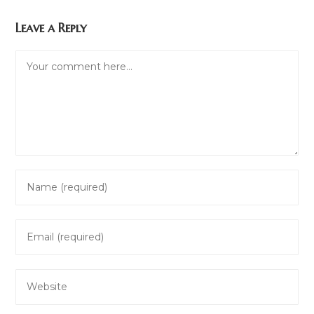
Leave a Reply
Comment
Enter
your
name
Enter
or
your
username
email
to
Enter
address
comment
your
to
website