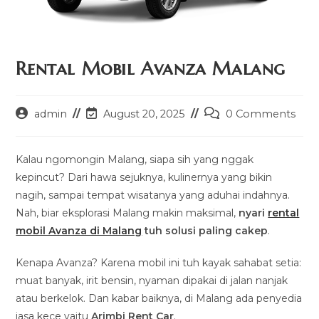
Rental Mobil Avanza Malang
Post
Post
Post
admin
August 20, 2025
0 Comments
author:
last
comments:
modified:
Kalau ngomongin Malang, siapa sih yang nggak
kepincut? Dari hawa sejuknya, kulinernya yang bikin
nagih, sampai tempat wisatanya yang aduhai indahnya.
Nah, biar eksplorasi Malang makin maksimal,
nyari
rental
mobil Avanza di Malang
tuh solusi paling cakep
.
Kenapa Avanza? Karena mobil ini tuh kayak sahabat setia:
muat banyak, irit bensin, nyaman dipakai di jalan nanjak
atau berkelok. Dan kabar baiknya, di Malang ada penyedia
jasa kece yaitu
Arimbi Rent Car
.