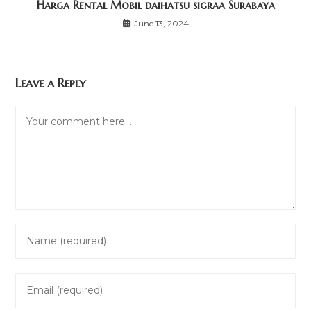
Harga Rental Mobil daihatsu sigraa Surabaya
June 13, 2024
Leave a Reply
Comment
Enter
your
name
Enter
or
your
username