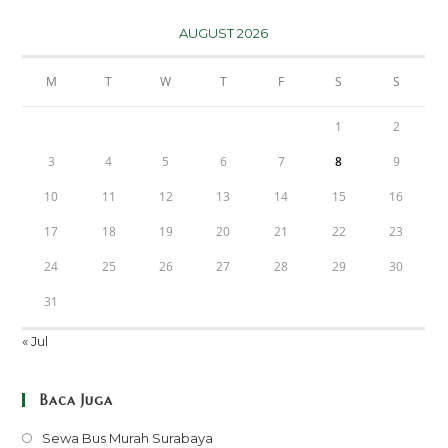
AUGUST 2026
M
T
W
T
F
S
S
1
2
3
4
5
6
7
8
9
10
11
12
13
14
15
16
17
18
19
20
21
22
23
24
25
26
27
28
29
30
31
« Jul
Baca Juga
Opens
Sewa Bus Murah Surabaya