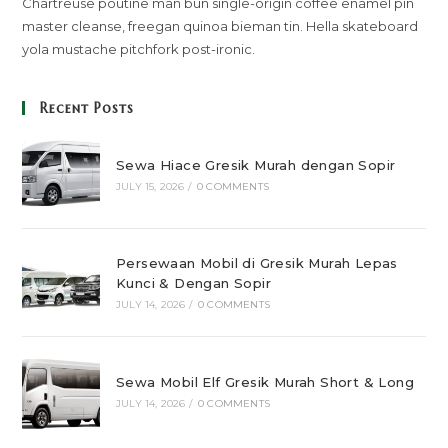
Chartreuse poutine man bun single-origin coffee enamel pin
master cleanse, freegan quinoa bieman tin. Hella skateboard
yola mustache pitchfork post-ironic.
Recent Posts
Sewa Hiace Gresik Murah dengan Sopir
JULY 15, 2026
/
0 COMMENTS
Persewaan Mobil di Gresik Murah Lepas
Kunci & Dengan Sopir
JULY 14, 2026
/
0 COMMENTS
Sewa Mobil Elf Gresik Murah Short & Long
JULY 14, 2026
/
0 COMMENTS