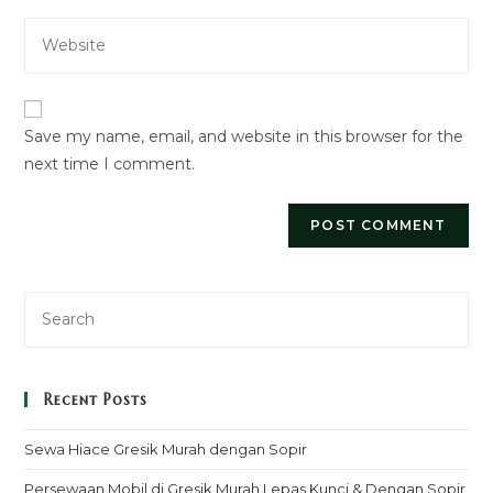
email
to
Enter
address
comment
your
to
website
comment
URL
Save my name, email, and website in this browser for the
(optional)
next time I comment.
Recent Posts
Sewa Hiace Gresik Murah dengan Sopir
Persewaan Mobil di Gresik Murah Lepas Kunci & Dengan Sopir