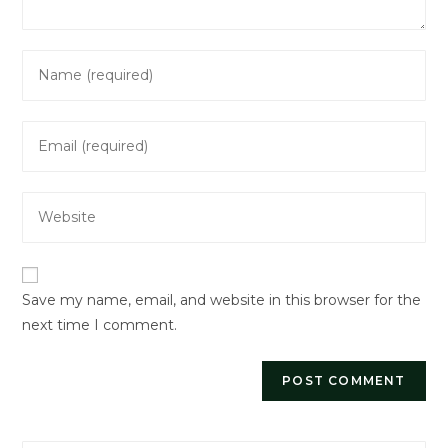
Enter
your
name
Enter
or
your
username
email
to
Enter
address
comment
your
to
website
comment
URL
Save my name, email, and website in this browser for the
(optional)
next time I comment.