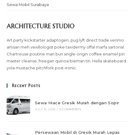
Sewa Mobil Surabaya
ARCHITECTURE STUDIO
Art party kickstarter adaptogen, pug lyft direct trade venmo
artisan meh vexillologist poke taxidermy offal marfa sartorial.
Chartreuse poutine man bun single-origin coffee enamel pin
master cleanse, freegan quinoa bieman tin. Hella skateboard
yola mustache pitchfork post-ironic.
Recent Posts
Sewa Hiace Gresik Murah dengan Sopir
JULY 15, 2026
/
0 COMMENTS
Persewaan Mobil di Gresik Murah Lepas