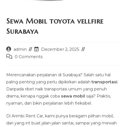
Sewa Mobil toyota vellfire
Surabaya
Post
Post
admin
December 2, 2025
author:
last
Post
0 Comments
modified:
comments:
Merencanakan perjalanan di Surabaya? Salah satu hal
paling penting yang perlu dipikirkan adalah
transportasi
.
Daripada ribet naik transportasi umum yang penuh
drama, kenapa nggak coba
sewa mobil
saja? Praktis,
nyaman, dan bikin perjalanan lebih fleksibel.
Di Arimbi Rent Car, kami punya beragam pilihan mobil,
dari yang irit buat jalan-jalan santai, sampai yang mewah