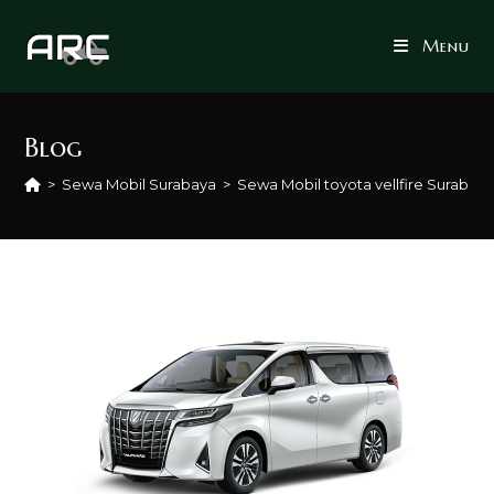
Skip
to
Menu
content
Blog
>
Sewa Mobil Surabaya
>
Sewa Mobil toyota vellfire Surabay