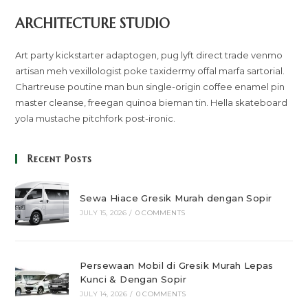
ARCHITECTURE STUDIO
Art party kickstarter adaptogen, pug lyft direct trade venmo
artisan meh vexillologist poke taxidermy offal marfa sartorial.
Chartreuse poutine man bun single-origin coffee enamel pin
master cleanse, freegan quinoa bieman tin. Hella skateboard
yola mustache pitchfork post-ironic.
Recent Posts
Sewa Hiace Gresik Murah dengan Sopir
JULY 15, 2026
/
0 COMMENTS
Persewaan Mobil di Gresik Murah Lepas
Kunci & Dengan Sopir
JULY 14, 2026
/
0 COMMENTS