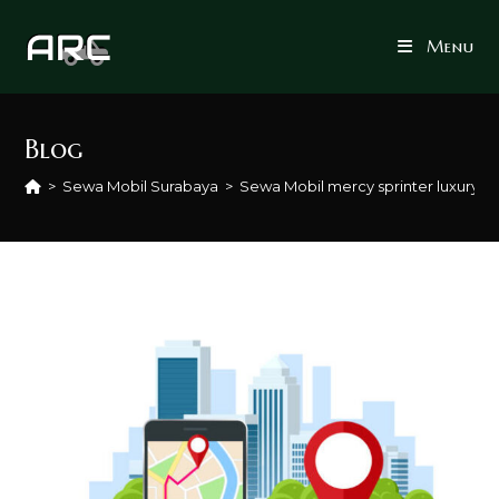
Skip
to
Menu
content
Blog
>
Sewa Mobil Surabaya
>
Sewa Mobil mercy sprinter luxury v