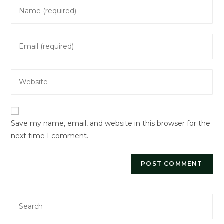
Enter
your
name
Enter
or
your
username
email
to
Enter
address
comment
your
to
website
comment
URL
Save my name, email, and website in this browser for the
(optional)
next time I comment.