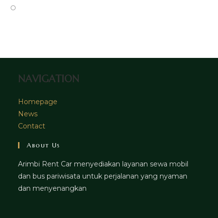
tab
new
a
in
Opens
tab
new
a
in
tab
new
a
tab
new
tab
NAVIGATION
Homepage
News
Contact
About Us
Arimbi Rent Car menyediakan layanan sewa mobil
dan bus pariwisata untuk perjalanan yang nyaman
dan menyenangkan