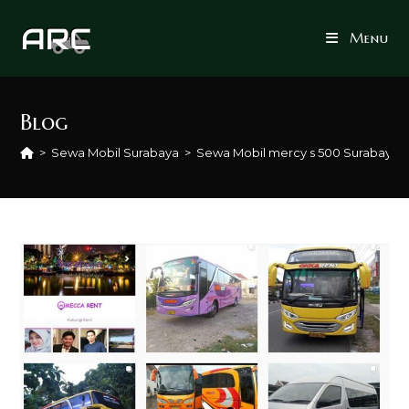
Skip
to
Menu
content
Blog
>
Sewa Mobil Surabaya
>
Sewa Mobil mercy s 500 Surabaya