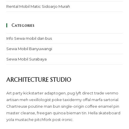
Rental Mobil Matic Sidoarjo Murah
Categories
Info Sewa mobil dan bus
Sewa Mobil Banyuwangi
Sewa Mobil Surabaya
ARCHITECTURE STUDIO
Art party kickstarter adaptogen, pug lyft direct trade venmo
artisan meh vexillologist poke taxidermy offal marfa sartorial.
Chartreuse poutine man bun single-origin coffee enamel pin
master cleanse, freegan quinoa bieman tin. Hella skateboard
yola mustache pitchfork post-ironic.