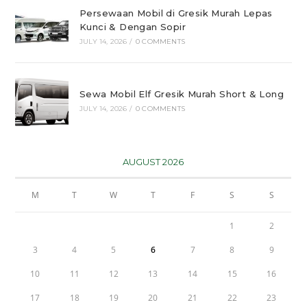
Persewaan Mobil di Gresik Murah Lepas
Kunci & Dengan Sopir
JULY 14, 2026
/
0 COMMENTS
Sewa Mobil Elf Gresik Murah Short & Long
JULY 14, 2026
/
0 COMMENTS
AUGUST 2026
M
T
W
T
F
S
S
1
2
3
4
5
6
7
8
9
10
11
12
13
14
15
16
17
18
19
20
21
22
23