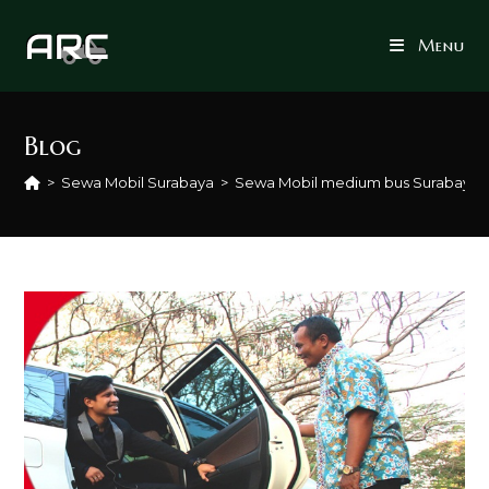
Skip
to
Menu
content
Blog
>
Sewa Mobil Surabaya
>
Sewa Mobil medium bus Surabaya