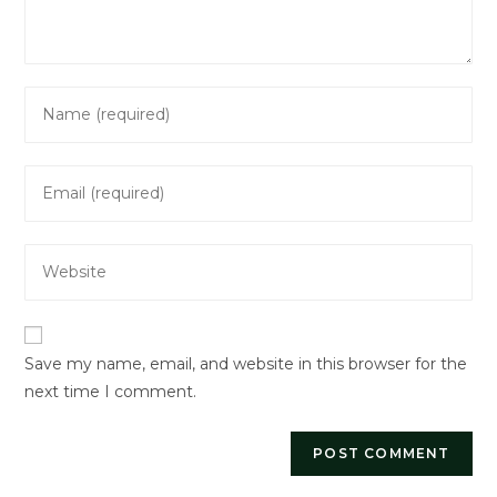
Enter
your
name
Enter
or
your
username
email
to
Enter
address
comment
your
to
website
comment
URL
Save my name, email, and website in this browser for the
(optional)
next time I comment.