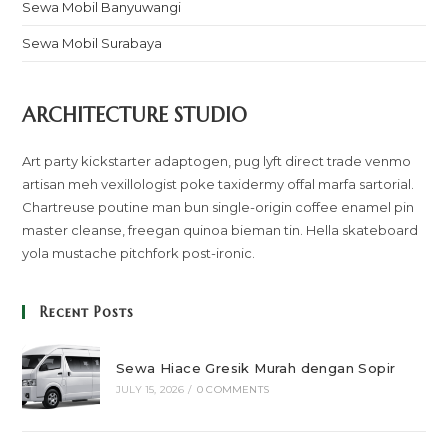
Sewa Mobil Banyuwangi
Sewa Mobil Surabaya
ARCHITECTURE STUDIO
Art party kickstarter adaptogen, pug lyft direct trade venmo
artisan meh vexillologist poke taxidermy offal marfa sartorial.
Chartreuse poutine man bun single-origin coffee enamel pin
master cleanse, freegan quinoa bieman tin. Hella skateboard
yola mustache pitchfork post-ironic.
Recent Posts
Sewa Hiace Gresik Murah dengan Sopir
JULY 15, 2026
/
0 COMMENTS