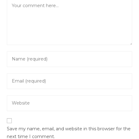
Comment
Enter
your
name
Enter
or
your
username
email
to
Enter
address
comment
your
to
website
comment
URL
Save my name, email, and website in this browser for the
(optional)
next time I comment.