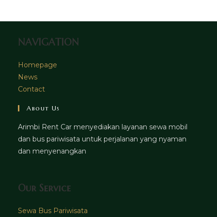
tab
new
tab
NAVIGATION
Homepage
News
Contact
About Us
Arimbi Rent Car menyediakan layanan sewa mobil
dan bus pariwisata untuk perjalanan yang nyaman
dan menyenangkan
Our Service
Sewa Bus Pariwisata