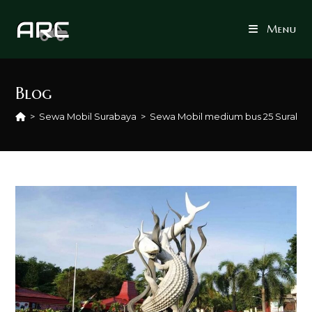
Skip
to
Menu
content
Blog
>
Sewa Mobil Surabaya
>
Sewa Mobil medium bus 25 Suraba