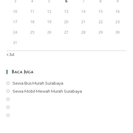
3
4
5
6
7
8
9
10
11
12
13
14
15
16
17
18
19
20
21
22
23
24
25
26
27
28
29
30
31
« Jul
Baca Juga
Opens
Sewa Bus Murah Surabaya
in
Opens
Sewa Mobil Mewah Murah Surabaya
a
in
Opens
new
a
in
Opens
tab
new
a
in
Opens
tab
new
a
in
tab
new
a