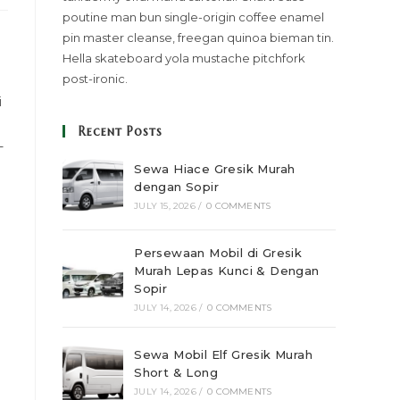
poutine man bun single-origin coffee enamel
pin master cleanse, freegan quinoa bieman tin.
Hella skateboard yola mustache pitchfork
post-ironic.
i
Recent Posts
-
Sewa Hiace Gresik Murah
dengan Sopir
JULY 15, 2026
/
0 COMMENTS
Persewaan Mobil di Gresik
Murah Lepas Kunci & Dengan
Sopir
JULY 14, 2026
/
0 COMMENTS
Sewa Mobil Elf Gresik Murah
Short & Long
JULY 14, 2026
/
0 COMMENTS