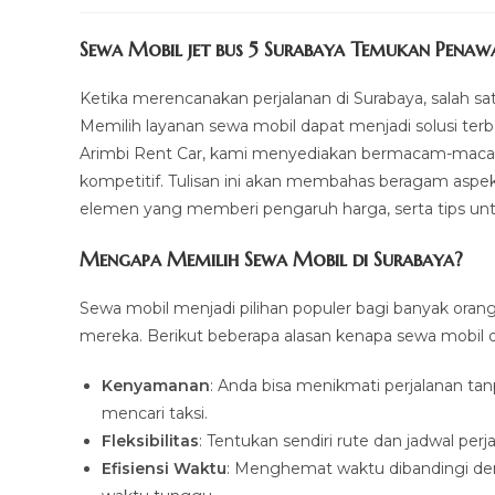
author:
last
comments:
modified:
Sewa Mobil jet bus 5 Surabaya Temukan Penawa
Ketika merencanakan perjalanan di Surabaya, salah sat
Memilih layanan sewa mobil dapat menjadi solusi ter
Arimbi Rent Car, kami menyediakan bermacam-maca
kompetitif. Tulisan ini akan membahas beragam aspek
elemen yang memberi pengaruh harga, serta tips un
Mengapa Memilih Sewa Mobil di Surabaya?
Sewa mobil menjadi pilihan populer bagi banyak ora
mereka. Berikut beberapa alasan kenapa sewa mobil di 
Kenyamanan
: Anda bisa menikmati perjalanan tan
mencari taksi.
Fleksibilitas
: Tentukan sendiri rute dan jadwal per
Efisiensi Waktu
: Menghemat waktu dibandingi d