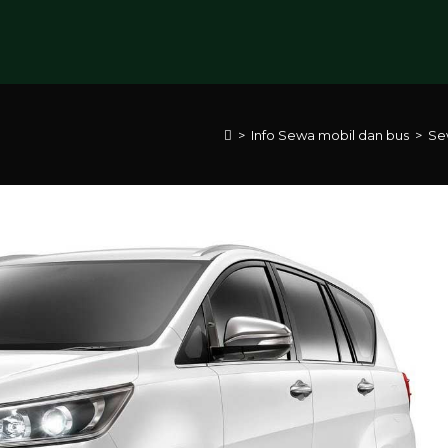
>
Info Sewa mobil dan bus
>
Se