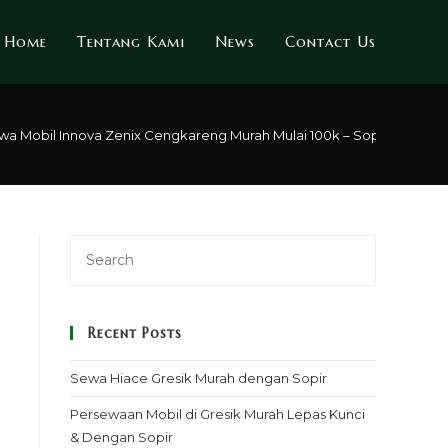
Home
Tentang Kami
News
Contact Us
wa Mobil Innova Zenix Cengkareng Murah Mulai 100k – Sopir & Rental
Recent Posts
Sewa Hiace Gresik Murah dengan Sopir
Persewaan Mobil di Gresik Murah Lepas Kunci
& Dengan Sopir