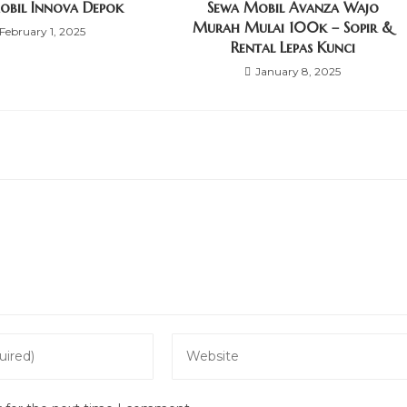
obil Innova Depok
Sewa Mobil Avanza Wajo
Murah Mulai 100k – Sopir &
February 1, 2025
Rental Lepas Kunci
January 8, 2025
Enter
your
website