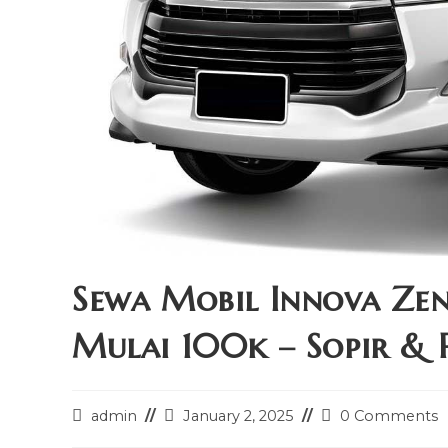
Sewa Mobil Innova Ze
Mulai 100k – Sopir & 
Post
Post
Post
admin
January 2, 2025
0 Comments
author:
last
comments: