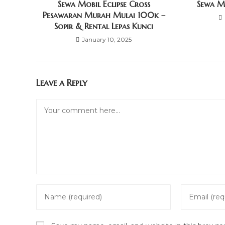
Sewa Mobil Eclipse Cross
Sewa M
Pesawaran Murah Mulai 100k –
Sopir & Rental Lepas Kunci
January 10, 2025
Leave a Reply
Comment
Enter
Enter
your
your
name
email