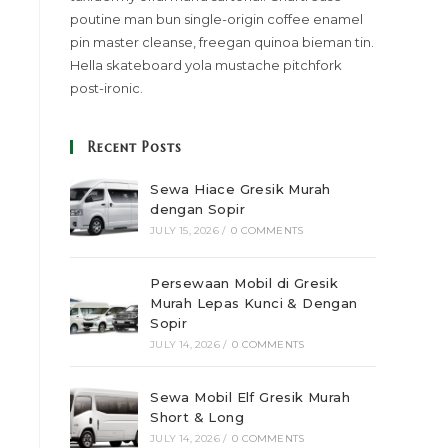
poutine man bun single-origin coffee enamel
pin master cleanse, freegan quinoa bieman tin.
Hella skateboard yola mustache pitchfork
post-ironic.
Recent Posts
Sewa Hiace Gresik Murah
dengan Sopir
JULY 15, 2026
/
0 COMMENTS
Persewaan Mobil di Gresik
Murah Lepas Kunci & Dengan
Sopir
JULY 14, 2026
/
0 COMMENTS
Sewa Mobil Elf Gresik Murah
Short & Long
JULY 14, 2026
/
0 COMMENTS