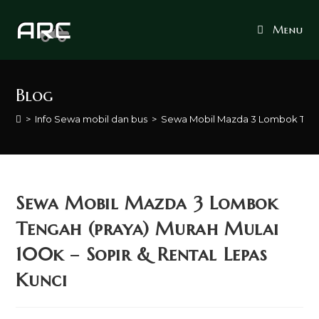
Skip
to
Menu
content
Blog
>
Info Sewa mobil dan bus
>
Sewa Mobil Mazda 3 Lombok Tengah
Sewa Mobil Mazda 3 Lombok
Tengah (praya) Murah Mulai
100k – Sopir & Rental Lepas
Kunci