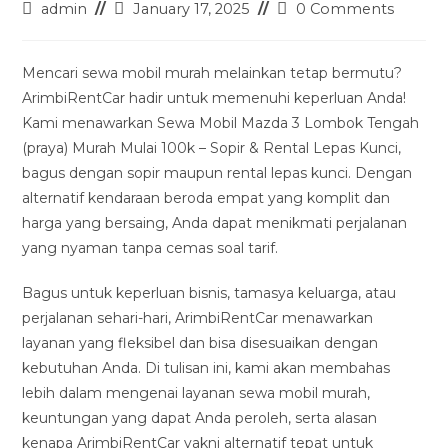
Post
Post
Post
admin
January 17, 2025
0 Comments
author:
last
comments:
modified:
Mencari sewa mobil murah melainkan tetap bermutu?
ArimbiRentCar hadir untuk memenuhi keperluan Anda!
Kami menawarkan Sewa Mobil Mazda 3 Lombok Tengah
(praya) Murah Mulai 100k – Sopir & Rental Lepas Kunci,
bagus dengan sopir maupun rental lepas kunci. Dengan
alternatif kendaraan beroda empat yang komplit dan
harga yang bersaing, Anda dapat menikmati perjalanan
yang nyaman tanpa cemas soal tarif.
Bagus untuk keperluan bisnis, tamasya keluarga, atau
perjalanan sehari-hari, ArimbiRentCar menawarkan
layanan yang fleksibel dan bisa disesuaikan dengan
kebutuhan Anda. Di tulisan ini, kami akan membahas
lebih dalam mengenai layanan sewa mobil murah,
keuntungan yang dapat Anda peroleh, serta alasan
kenapa ArimbiRentCar yakni alternatif tepat untuk