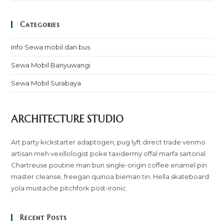
Categories
Info Sewa mobil dan bus
Sewa Mobil Banyuwangi
Sewa Mobil Surabaya
ARCHITECTURE STUDIO
Art party kickstarter adaptogen, pug lyft direct trade venmo
artisan meh vexillologist poke taxidermy offal marfa sartorial.
Chartreuse poutine man bun single-origin coffee enamel pin
master cleanse, freegan quinoa bieman tin. Hella skateboard
yola mustache pitchfork post-ironic.
Recent Posts