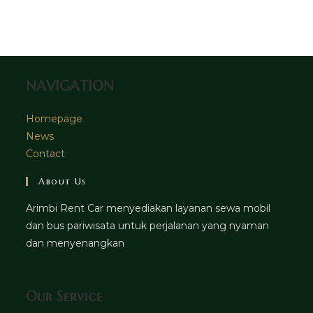
in
tab
new
a
tab
new
tab
NAVIGATION
Homepage
News
Contact
About Us
Arimbi Rent Car menyediakan layanan sewa mobil
dan bus pariwisata untuk perjalanan yang nyaman
dan menyenangkan
Our Service