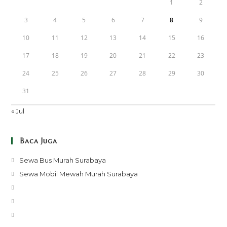
1
2
3
4
5
6
7
8
9
10
11
12
13
14
15
16
17
18
19
20
21
22
23
24
25
26
27
28
29
30
31
« Jul
Baca Juga
Opens
Sewa Bus Murah Surabaya
in
Opens
Sewa Mobil Mewah Murah Surabaya
a
in
Opens
new
a
in
Opens
tab
new
a
in
Opens
tab
new
a