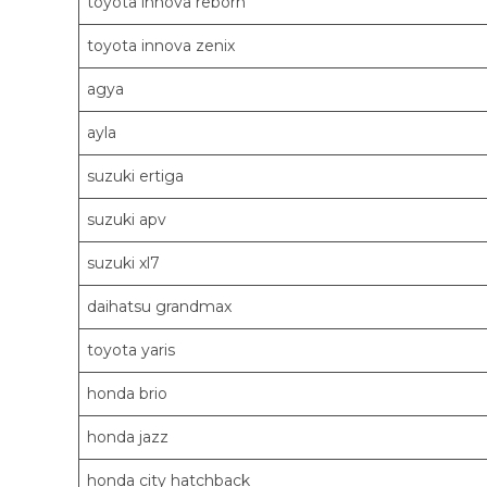
toyota innova reborn
toyota innova zenix
agya
ayla
suzuki ertiga
suzuki apv
suzuki xl7
daihatsu grandmax
toyota yaris
honda brio
honda jazz
honda city hatchback