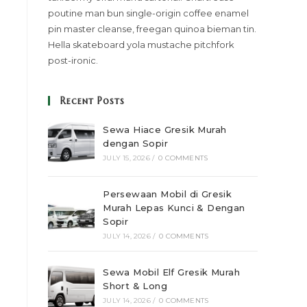
poutine man bun single-origin coffee enamel
pin master cleanse, freegan quinoa bieman tin.
Hella skateboard yola mustache pitchfork
post-ironic.
Recent Posts
Sewa Hiace Gresik Murah
dengan Sopir
JULY 15, 2026
/
0 COMMENTS
Persewaan Mobil di Gresik
Murah Lepas Kunci & Dengan
Sopir
JULY 14, 2026
/
0 COMMENTS
Sewa Mobil Elf Gresik Murah
Short & Long
JULY 14, 2026
/
0 COMMENTS