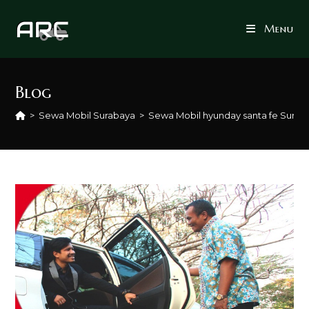
Skip
to
Menu
content
Blog
>
Sewa Mobil Surabaya
>
Sewa Mobil hyunday santa fe Surab