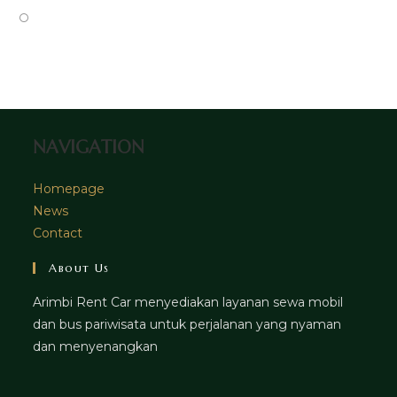
tab
new
a
in
Opens
tab
new
a
in
tab
new
a
tab
new
tab
NAVIGATION
Homepage
News
Contact
About Us
Arimbi Rent Car menyediakan layanan sewa mobil
dan bus pariwisata untuk perjalanan yang nyaman
dan menyenangkan