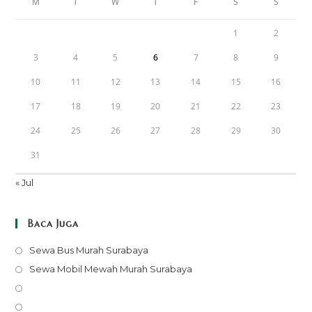
M
T
W
T
F
S
S
1
2
3
4
5
6
7
8
9
10
11
12
13
14
15
16
17
18
19
20
21
22
23
24
25
26
27
28
29
30
31
« Jul
Baca Juga
Opens
Sewa Bus Murah Surabaya
in
Opens
Sewa Mobil Mewah Murah Surabaya
a
in
Opens
new
a
in
Opens