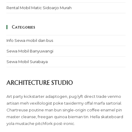
Rental Mobil Matic Sidoarjo Murah
Categories
Info Sewa mobil dan bus
Sewa Mobil Banyuwangi
Sewa Mobil Surabaya
ARCHITECTURE STUDIO
Art party kickstarter adaptogen, pug lyft direct trade venmo
artisan meh vexillologist poke taxidermy offal marfa sartorial.
Chartreuse poutine man bun single-origin coffee enamel pin
master cleanse, freegan quinoa bieman tin. Hella skateboard
yola mustache pitchfork post-ironic.