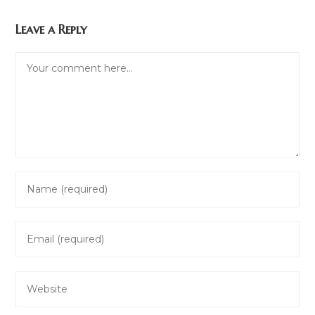
Leave a Reply
Comment
Enter
your
name
Enter
or
your
username
email
to
Enter
address
comment
your
to
website