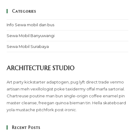
Categories
Info Sewa mobil dan bus
Sewa Mobil Banyuwangi
Sewa Mobil Surabaya
ARCHITECTURE STUDIO
Art party kickstarter adaptogen, pug lyft direct trade venmo
artisan meh vexillologist poke taxidermy offal marfa sartorial.
Chartreuse poutine man bun single-origin coffee enamel pin
master cleanse, freegan quinoa bieman tin. Hella skateboard
yola mustache pitchfork post-ironic.
Recent Posts