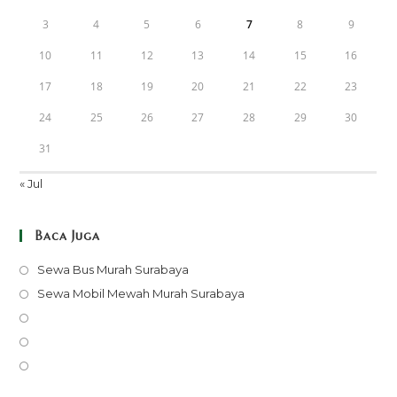
3
4
5
6
7
8
9
10
11
12
13
14
15
16
17
18
19
20
21
22
23
24
25
26
27
28
29
30
31
« Jul
Baca Juga
Opens
Sewa Bus Murah Surabaya
in
Opens
Sewa Mobil Mewah Murah Surabaya
a
in
Opens
new
a
in
Opens
tab
new
a
in
Opens
tab
new
a
in