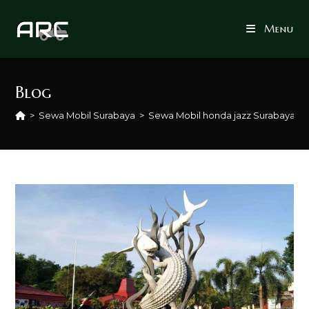
Skip
to
Menu
content
Blog
>
Sewa Mobil Surabaya
>
Sewa Mobil honda jazz Surabaya