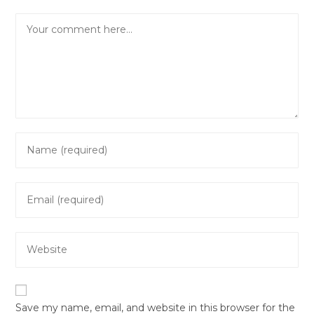
Comment
Enter
your
name
Enter
or
your
username
email
to
Enter
address
comment
your
to
website
comment
URL
Save my name, email, and website in this browser for the
(optional)