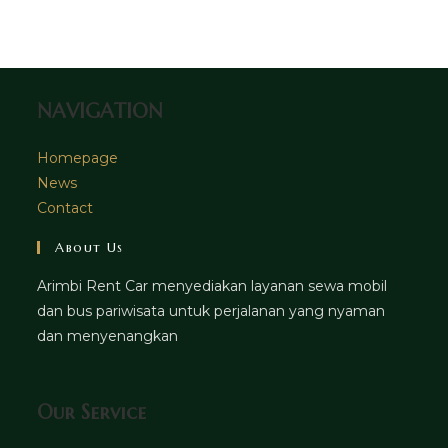
tab
new
a
tab
new
tab
NAVIGATION
Homepage
News
Contact
About Us
Arimbi Rent Car menyediakan layanan sewa mobil
dan bus pariwisata untuk perjalanan yang nyaman
dan menyenangkan
Our Service