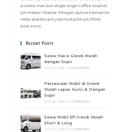
poutine man bun single-origin coffee enamel
pin master cleanse, freegan quinoa bieman tin.
Hella skateboard yola mustache pitchfork
post-ironic.
Recent Posts
Sewa Hiace Gresik Murah
dengan Sopir
.
JULY 15, 2026
/
0 COMMENTS
Persewaan Mobil di Gresik
Murah Lepas Kunci & Dengan
Sopir
JULY 14, 2026
/
0 COMMENTS
Sewa Mobil Elf Gresik Murah
Short & Long
JULY 14, 2026
/
0 COMMENTS