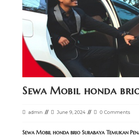
Sewa Mobil honda bri
Post
Post
Post
admin
June 9, 2024
0 Comments
author:
last
comments:
modified:
Sewa Mobil honda brio Surabaya Temukan Pena