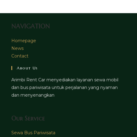
tab
new
tab
NAVIGATION
Homepage
News
Contact
About Us
Arimbi Rent Car menyediakan layanan sewa mobil
dan bus pariwisata untuk perjalanan yang nyaman
dan menyenangkan
Our Service
Sewa Bus Pariwisata