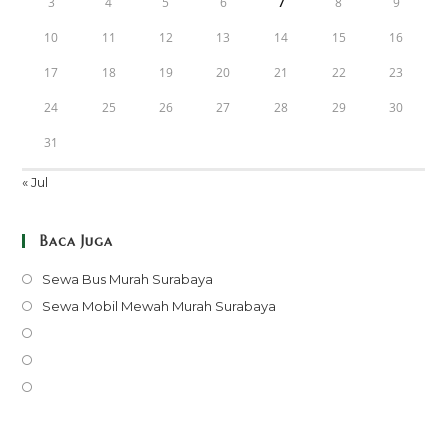
3
4
5
6
7
8
9
10
11
12
13
14
15
16
17
18
19
20
21
22
23
24
25
26
27
28
29
30
31
« Jul
Baca Juga
Opens
Sewa Bus Murah Surabaya
in
Opens
Sewa Mobil Mewah Murah Surabaya
a
in
Opens
new
a
in
Opens
tab
new
a
in
Opens
tab
new
a
in
tab
new
a