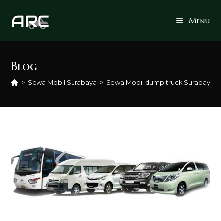
Skip
to
Menu
content
Blog
>
Sewa Mobil Surabaya
>
Sewa Mobil dump truck Surabaya