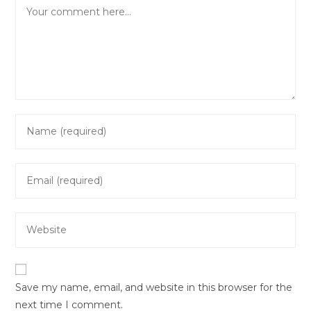
Comment
Enter
your
name
Enter
or
your
username
email
to
Enter
address
comment
your
to
website
comment
URL
Save my name, email, and website in this browser for the
(optional)
next time I comment.