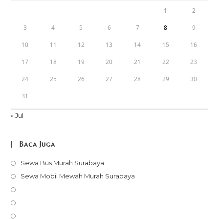
1
2
3
4
5
6
7
8
9
10
11
12
13
14
15
16
17
18
19
20
21
22
23
24
25
26
27
28
29
30
31
« Jul
Baca Juga
Opens
Sewa Bus Murah Surabaya
in
Opens
Sewa Mobil Mewah Murah Surabaya
a
in
Opens
new
a
in
Opens
tab
new
a
in
Opens