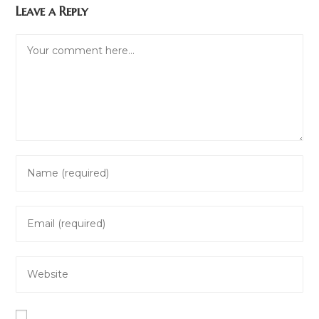
Leave a Reply
Comment
Enter
your
name
Enter
or
your
username
email
to
Enter
address
comment
your
to
website
comment
URL