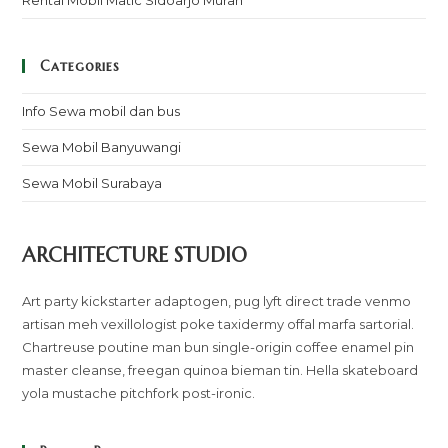
Categories
Info Sewa mobil dan bus
Sewa Mobil Banyuwangi
Sewa Mobil Surabaya
ARCHITECTURE STUDIO
Art party kickstarter adaptogen, pug lyft direct trade venmo
artisan meh vexillologist poke taxidermy offal marfa sartorial.
Chartreuse poutine man bun single-origin coffee enamel pin
master cleanse, freegan quinoa bieman tin. Hella skateboard
yola mustache pitchfork post-ironic.