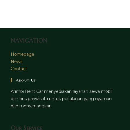
tab
new
a
in
tab
new
a
tab
new
tab
NAVIGATION
Homepage
News
Contact
About Us
Arimbi Rent Car menyediakan layanan sewa mobil
dan bus pariwisata untuk perjalanan yang nyaman
dan menyenangkan
Our Service