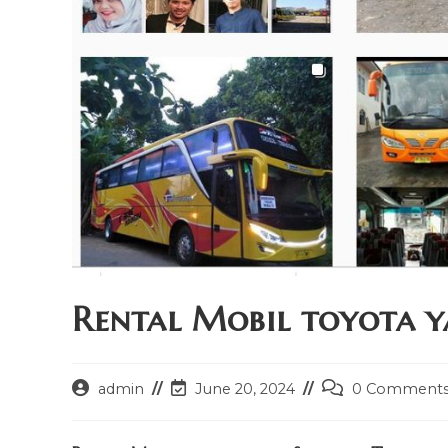
Rental Mobil toyota y
Post
Post
Post
admin
June 20, 2024
0 Comment
author:
last
comments:
modified: