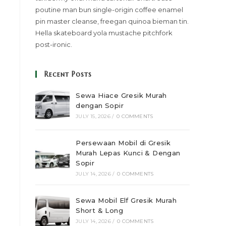
poutine man bun single-origin coffee enamel
pin master cleanse, freegan quinoa bieman tin.
Hella skateboard yola mustache pitchfork
post-ironic.
Recent Posts
Sewa Hiace Gresik Murah
dengan Sopir
JULY 15, 2026
/
0 COMMENTS
Persewaan Mobil di Gresik
Murah Lepas Kunci & Dengan
Sopir
JULY 14, 2026
/
0 COMMENTS
Sewa Mobil Elf Gresik Murah
Short & Long
JULY 14, 2026
/
0 COMMENTS