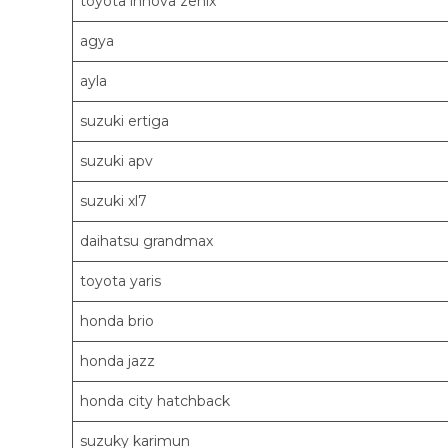
toyota innova zenix
agya
ayla
suzuki ertiga
suzuki apv
suzuki xl7
daihatsu grandmax
toyota yaris
honda brio
honda jazz
honda city hatchback
suzuky karimun