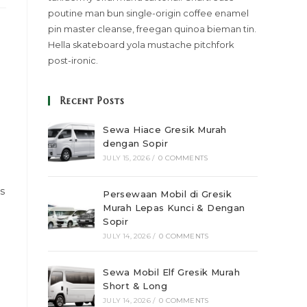
poutine man bun single-origin coffee enamel
pin master cleanse, freegan quinoa bieman tin.
Hella skateboard yola mustache pitchfork
post-ironic.
Recent Posts
Sewa Hiace Gresik Murah
dengan Sopir
JULY 15, 2026
/
0 COMMENTS
s
Persewaan Mobil di Gresik
Murah Lepas Kunci & Dengan
Sopir
JULY 14, 2026
/
0 COMMENTS
Sewa Mobil Elf Gresik Murah
Short & Long
JULY 14, 2026
/
0 COMMENTS