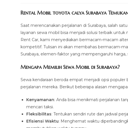
author:
last
comments:
modified:
Rental Mobil toyota calya Surabaya Temukan
Saat merencanakan perjalanan di Surabaya, salah satu
layanan sewa mobil bisa menjadi solusi terbaik untuk
Rent Car, kami menyediakan bermacam-macam alter
kompetitif. Tulisan ini akan membahas bermacam-ma
Surabaya, elemen-faktor yang mempengaruhi harga, s
Mengapa Memilih Sewa Mobil di Surabaya?
Sewa kendaraan beroda empat menjadi opsi populer b
perjalanan mereka. Berikut beberapa alasan mengapa s
Kenyamanan
: Anda bisa menikmati perjalanan ta
mencari taksi.
Fleksibilitas
: Tentukan sendiri rute dan jadwal per
Efisiensi Waktu
: Menghemat waktu diperbandingk