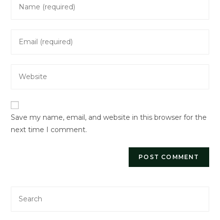
Enter
your
name
Enter
or
your
username
email
to
Enter
address
comment
your
to
website
comment
URL
Save my name, email, and website in this browser for the
(optional)
next time I comment.