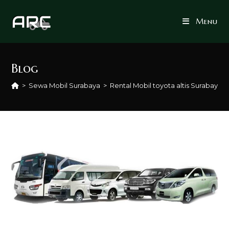
Skip
to
Menu
content
Blog
>
Sewa Mobil Surabaya
>
Rental Mobil toyota altis Surabaya