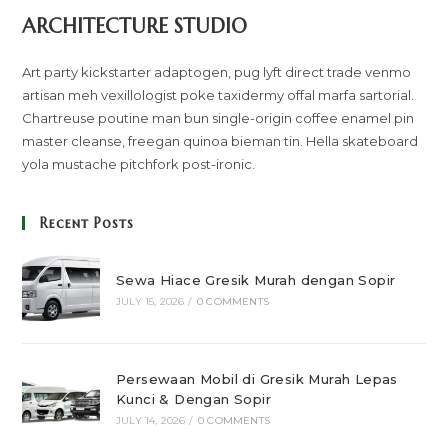
ARCHITECTURE STUDIO
Art party kickstarter adaptogen, pug lyft direct trade venmo
artisan meh vexillologist poke taxidermy offal marfa sartorial.
Chartreuse poutine man bun single-origin coffee enamel pin
master cleanse, freegan quinoa bieman tin. Hella skateboard
yola mustache pitchfork post-ironic.
Recent Posts
Sewa Hiace Gresik Murah dengan Sopir
JULY 15, 2026
/
0 COMMENTS
Persewaan Mobil di Gresik Murah Lepas
Kunci & Dengan Sopir
JULY 14, 2026
/
0 COMMENTS