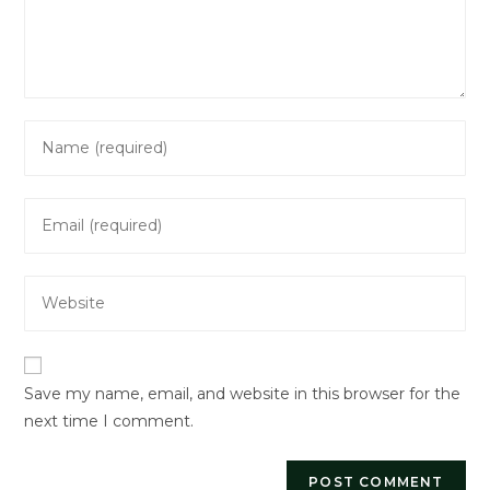
Enter
your
name
Enter
or
your
username
email
to
Enter
address
comment
your
to
website
comment
URL
Save my name, email, and website in this browser for the
(optional)
next time I comment.