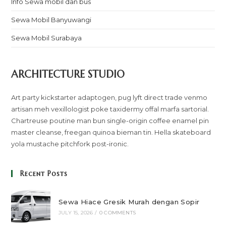
Info Sewa mobil dan bus
Sewa Mobil Banyuwangi
Sewa Mobil Surabaya
ARCHITECTURE STUDIO
Art party kickstarter adaptogen, pug lyft direct trade venmo
artisan meh vexillologist poke taxidermy offal marfa sartorial.
Chartreuse poutine man bun single-origin coffee enamel pin
master cleanse, freegan quinoa bieman tin. Hella skateboard
yola mustache pitchfork post-ironic.
Recent Posts
Sewa Hiace Gresik Murah dengan Sopir
JULY 15, 2026
/
0 COMMENTS