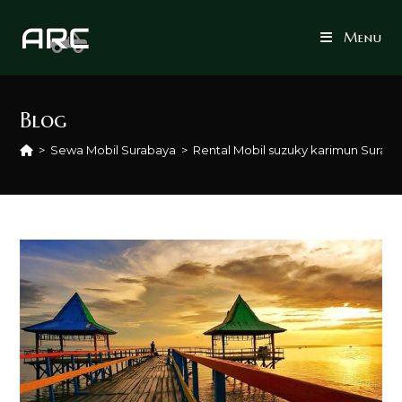
Skip
to
Menu
content
Blog
>
Sewa Mobil Surabaya
>
Rental Mobil suzuky karimun Surab