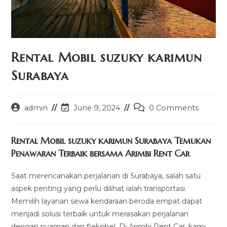
Rental Mobil suzuky karimun
Surabaya
Post
Post
Post
admin
June 9, 2024
0 Comments
author:
last
comments:
modified:
Rental Mobil suzuky karimun Surabaya Temukan
Penawaran Terbaik bersama Arimbi Rent Car
Saat merencanakan perjalanan di Surabaya, salah satu
aspek penting yang perlu dilihat ialah transportasi.
Memilih layanan sewa kendaraan beroda empat dapat
menjadi solusi terbaik untuk merasakan perjalanan
dengan nyaman dan fleksibel. Di Arimbi Rent Car, kami