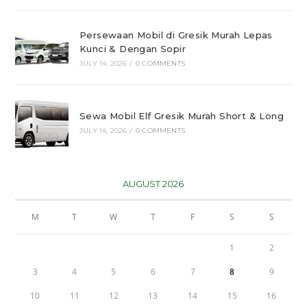
Persewaan Mobil di Gresik Murah Lepas
Kunci & Dengan Sopir
JULY 14, 2026
/
0 COMMENTS
Sewa Mobil Elf Gresik Murah Short & Long
JULY 14, 2026
/
0 COMMENTS
AUGUST 2026
M
T
W
T
F
S
S
1
2
3
4
5
6
7
8
9
10
11
12
13
14
15
16