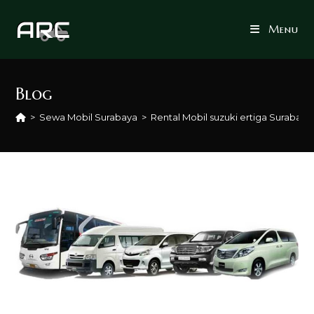
Skip
to
Menu
content
Blog
>
Sewa Mobil Surabaya
>
Rental Mobil suzuki ertiga Surabaya