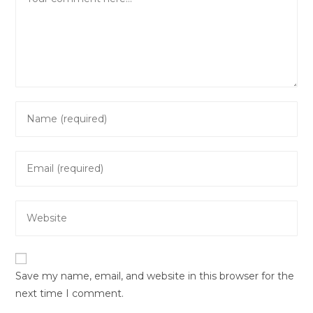
Enter
your
name
Enter
or
your
username
email
to
Enter
address
comment
your
to
website
comment
URL
Save my name, email, and website in this browser for the
(optional)
next time I comment.