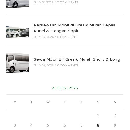
JULY 15, 2026
/
0 COMMENTS
Persewaan Mobil di Gresik Murah Lepas
Kunci & Dengan Sopir
JULY 14, 2026
/
0 COMMENTS
Sewa Mobil Elf Gresik Murah Short & Long
JULY 14, 2026
/
0 COMMENTS
AUGUST 2026
M
T
W
T
F
S
S
1
2
3
4
5
6
7
8
9