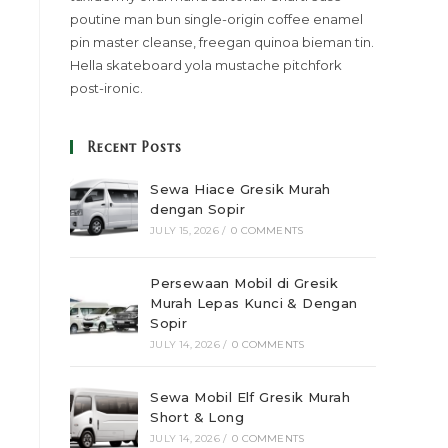
poutine man bun single-origin coffee enamel
pin master cleanse, freegan quinoa bieman tin.
Hella skateboard yola mustache pitchfork
post-ironic.
Recent Posts
Sewa Hiace Gresik Murah
dengan Sopir
JULY 15, 2026
/
0 COMMENTS
Persewaan Mobil di Gresik
Murah Lepas Kunci & Dengan
Sopir
JULY 14, 2026
/
0 COMMENTS
Sewa Mobil Elf Gresik Murah
Short & Long
JULY 14, 2026
/
0 COMMENTS