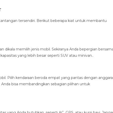
t
tantangan tersendiri. Berikut beberapa kiat untuk membantu
dikala memilih jenis mobil. Sekiranya Anda bepergian bersam
kapasitas yang lebih besar seperti SUV atau minivan..
bil. Pilih kendaraan beroda empat yang pantas dengan anggar
. Anda bisa membandingkan sebagian pilihan untuk
litas yang Anda butuhkan, seperti AC, GPS, atau kursi bayi. Jang