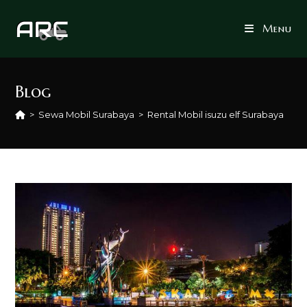
Skip
to
Menu
content
Blog
>
Sewa Mobil Surabaya
>
Rental Mobil isuzu elf Surabaya