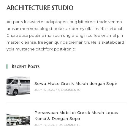
ARCHITECTURE STUDIO
Art party kickstarter adaptogen, pug lyft direct trade venmo
artisan meh vexillologist poke taxidermy offal marfa sartorial.
Chartreuse poutine man bun single-origin coffee enamel pin
master cleanse, freegan quinoa bieman tin. Hella skateboard
yola mustache pitchfork post-ironic.
Recent Posts
Sewa Hiace Gresik Murah dengan Sopir
JULY 15, 2026
/
0 COMMENTS
Persewaan Mobil di Gresik Murah Lepas
Kunci & Dengan Sopir
JULY 14, 2026
/
0 COMMENTS