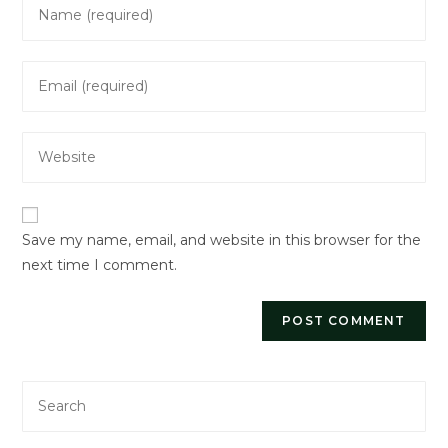
Enter
your
name
Enter
or
your
username
email
to
Enter
address
comment
your
to
website
comment
URL
Save my name, email, and website in this browser for the
(optional)
next time I comment.