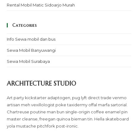
Rental Mobil Matic Sidoarjo Murah
Categories
Info Sewa mobil dan bus
Sewa Mobil Banyuwangi
Sewa Mobil Surabaya
ARCHITECTURE STUDIO
Art party kickstarter adaptogen, pug lyft direct trade venmo
artisan meh vexillologist poke taxidermy offal marfa sartorial.
Chartreuse poutine man bun single-origin coffee enamel pin
master cleanse, freegan quinoa bieman tin. Hella skateboard
yola mustache pitchfork post-ironic.