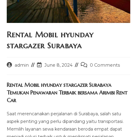
Rental Mobil hyunday
stargazer Surabaya
Post
Post
Post
admin
June 8, 2024
0 Comments
author:
last
comments:
modified:
Rental Mobil hyunday stargazer Surabaya
Temukan Penawaran Terbaik bersama Arimbi Rent
Car
Saat merencanakan perjalanan di Surabaya, salah satu
aspek penting yang perlu dipandang yaitu transportasi.
Memilih layanan sewa kendaraan beroda empat dapat
menjadi solusi terbaik untuk menikmati perjalanan