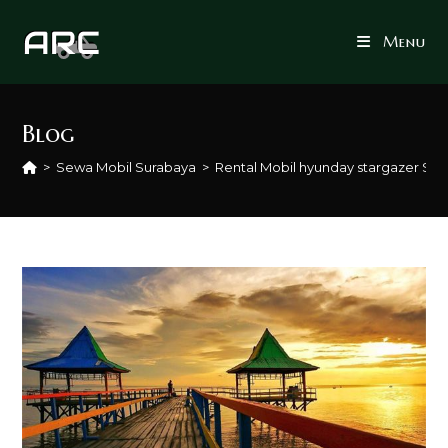
Skip
to
Menu
content
Blog
>
Sewa Mobil Surabaya
>
Rental Mobil hyunday stargazer Su