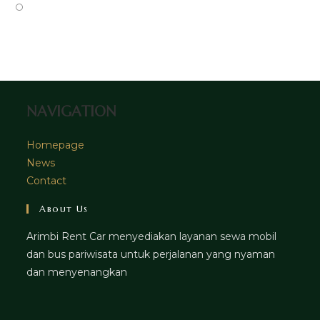
tab
new
a
in
Opens
tab
new
a
in
tab
new
a
tab
new
tab
NAVIGATION
Homepage
News
Contact
About Us
Arimbi Rent Car menyediakan layanan sewa mobil
dan bus pariwisata untuk perjalanan yang nyaman
dan menyenangkan