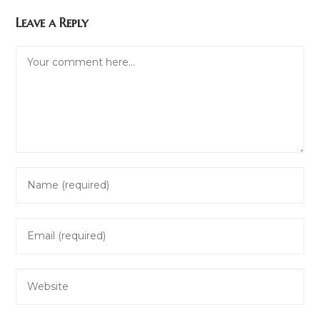
Leave a Reply
Comment
Enter
your
name
Enter
or
your
username
email
to
Enter
address
comment
your
to
website
comment