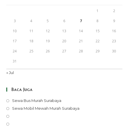
1
2
3
4
5
6
7
8
9
10
11
12
13
14
15
16
17
18
19
20
21
22
23
24
25
26
27
28
29
30
31
« Jul
Baca Juga
Opens
Sewa Bus Murah Surabaya
in
Opens
Sewa Mobil Mewah Murah Surabaya
a
in
Opens
new
a
in
Opens